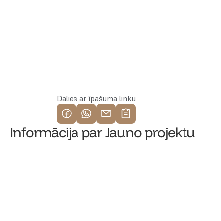
Rezervēt īpašumu
Dalies ar īpašuma linku
Informācija par Jauno projektu
Katrīnas dambis 6, Rīga
/
Centrs
Adrese
EUR
33 000
-
148 540
Cenas
17
-
106
Kopējā platība (m²)