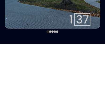
linda@137.lv
Linda
+371 26113777
Aģente
Whatsapp