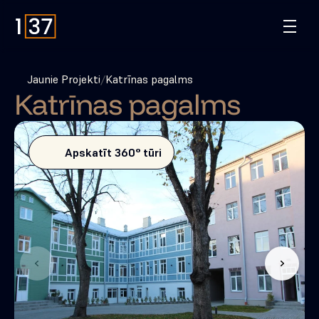
Jaunie Projekti
/
Katrīnas pagalms
Katrīnas pagalms
Apskatīt 360° tūri