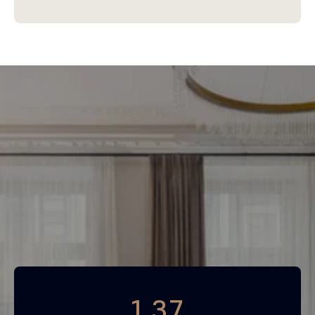
Piemeklē savu ienesīgāko 
investīciju objektu jau 
tagad
Bezmaksas konsultācija
1 37