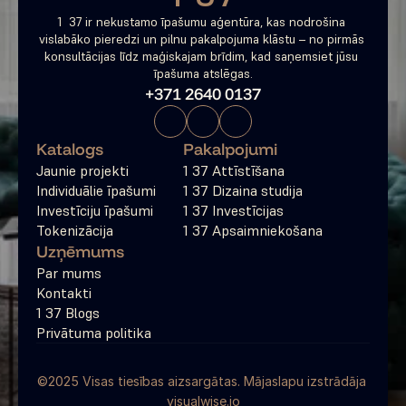
1  37 ir nekustamo īpašumu aģentūra, kas nodrošina 
vislabāko pieredzi un pilnu pakalpojuma klāstu – no pirmās 
konsultācijas līdz maģiskajam brīdim, kad saņemsiet jūsu 
īpašuma atslēgas.
+371 2640 0137
Katalogs
Pakalpojumi
Jaunie projekti
1 37 Attīstīšana
Individuālie īpašumi
1 37 Dizaina studija
Investīciju īpašumi
1 37 Investīcijas
Tokenizācija
1 37 Apsaimniekošana
Uzņēmums
Par mums
Kontakti
1 37 Blogs
Privātuma politika
©2025 Visas tiesības aizsargātas. Mājaslapu izstrādāja 
visualwise.io