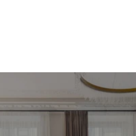
Piemeklē savu ienesīgāko 
investīciju objektu jau 
tagad