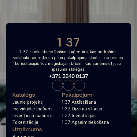
Bezmaksas konsultācija
1 37
1  37 ir nekustamo īpašumu aģentūra, kas nodrošina 
vislabāko pieredzi un pilnu pakalpojuma klāstu – no pirmās 
konsultācijas līdz maģiskajam brīdim, kad saņemsiet jūsu 
īpašuma atslēgas.
+371 2640 0137
Katalogs
Pakalpojumi
Jaunie projekti
1 37 Attīstīšana
Individuālie īpašumi
1 37 Dizaina studija
Investīciju īpašumi
1 37 Investīcijas
Tokenizācija
1 37 Apsaimniekošana
Uzņēmums
Par mums