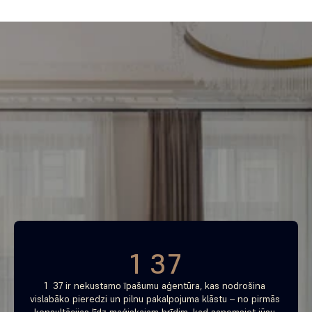
tad spied šeit, lai sazinātos ar mums.
Piemeklē savu ienesīgāko 
investīciju objektu jau 
tagad
Bezmaksas konsultācija
1 37
1  37 ir nekustamo īpašumu aģentūra, kas nodrošina 
vislabāko pieredzi un pilnu pakalpojuma klāstu – no pirmās 