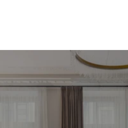
martins@137.lv
Piemeklē savu ienesīgāko 
investīciju objektu jau 
tagad
Bezmaksas konsultācija