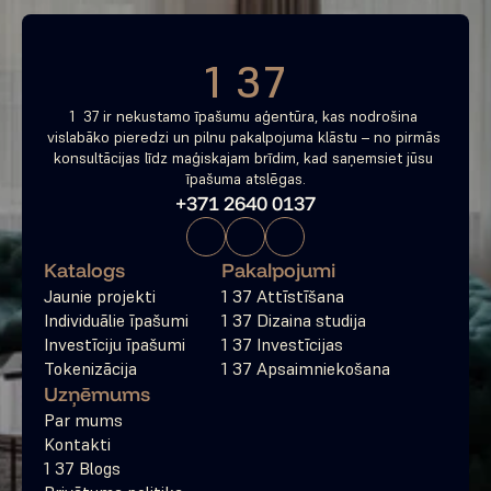
1 37
1  37 ir nekustamo īpašumu aģentūra, kas nodrošina 
vislabāko pieredzi un pilnu pakalpojuma klāstu – no pirmās 
konsultācijas līdz maģiskajam brīdim, kad saņemsiet jūsu 
īpašuma atslēgas.
+371 2640 0137
Katalogs
Pakalpojumi
Jaunie projekti
1 37 Attīstīšana
Individuālie īpašumi
1 37 Dizaina studija
Investīciju īpašumi
1 37 Investīcijas
Tokenizācija
1 37 Apsaimniekošana
Uzņēmums
Par mums
Kontakti
1 37 Blogs