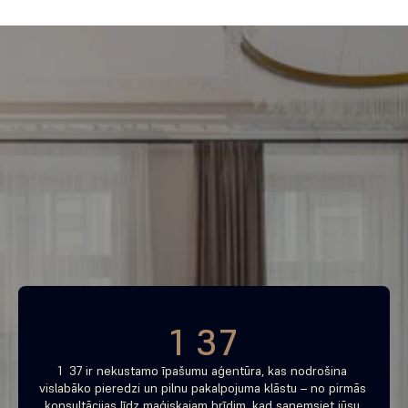
Piemeklē savu ienesīgāko 
investīciju objektu jau 
tagad
Bezmaksas konsultācija
1 37
1  37 ir nekustamo īpašumu aģentūra, kas nodrošina 
vislabāko pieredzi un pilnu pakalpojuma klāstu – no pirmās 
konsultācijas līdz maģiskajam brīdim, kad saņemsiet jūsu 