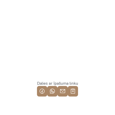
Whatsapp
Rezervēt īpašumu
Dalies ar īpašuma linku