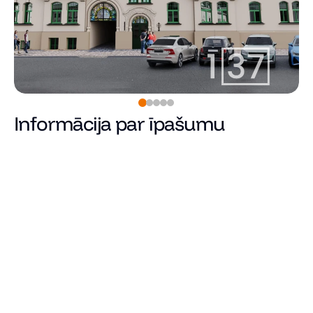
Informācija par īpašumu
Rezervēts
Cena
Kopējā platība (m²)
Dzīvojamā platība
Istabu skaits
Guļamistabu skaits