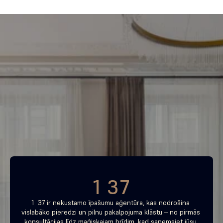
Piemeklē savu ienesīgāko 
investīciju objektu jau 
tagad
Bezmaksas konsultācija
1 37
1  37 ir nekustamo īpašumu aģentūra, kas nodrošina 
vislabāko pieredzi un pilnu pakalpojuma klāstu – no pirmās 
konsultācijas līdz maģiskajam brīdim, kad saņemsiet jūsu 