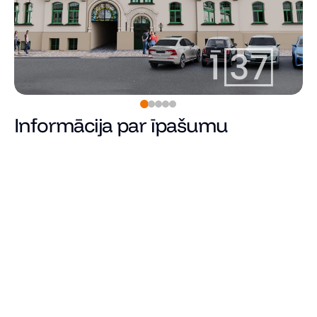
Informācija par īpašumu
Rezervēts
Cena
Kopējā platība (m²)
Dzīvojamā platība
Istabu skaits
Guļamistabu skaits