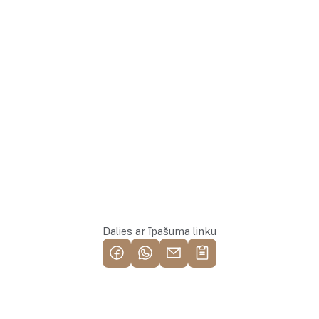
Whatsapp
Rezervēt īpašumu
Dalies ar īpašuma linku