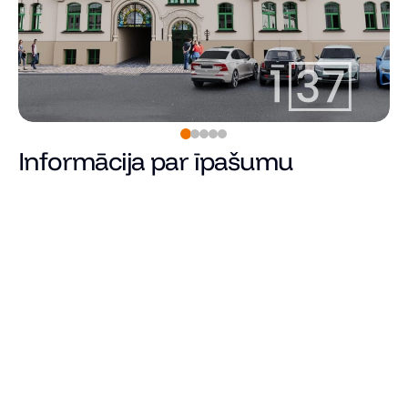
Informācija par īpašumu
127 840
€
Cena
Kopējā platība (m²)
Dzīvojamā platība
Istabu skaits
Guļamistabu skaits