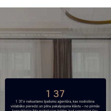
Piemeklē savu ienesīgāko 
investīciju objektu jau 
tagad
Bezmaksas konsultācija
1 37
1  37 ir nekustamo īpašumu aģentūra, kas nodrošina 
vislabāko pieredzi un pilnu pakalpojuma klāstu – no pirmās 
konsultācijas līdz maģiskajam brīdim, kad saņemsiet jūsu 