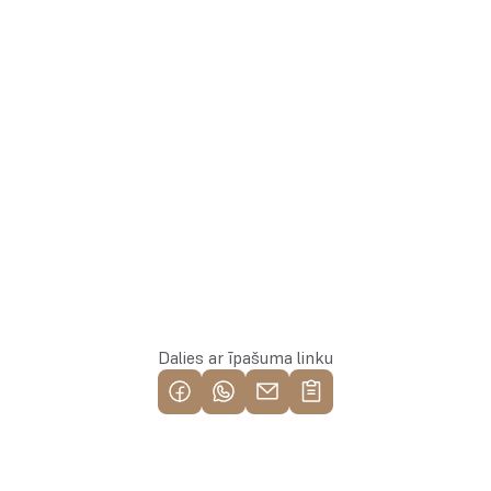
Whatsapp
Rezervēt īpašumu
Dalies ar īpašuma linku