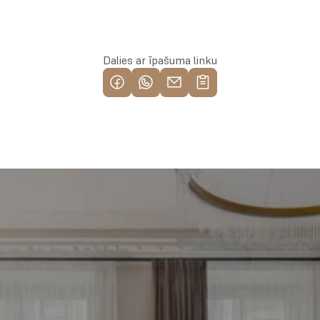
Rezervēt īpašumu
Dalies ar īpašuma linku
Piemeklē savu ienesīgāko 
investīciju objektu jau 
tagad