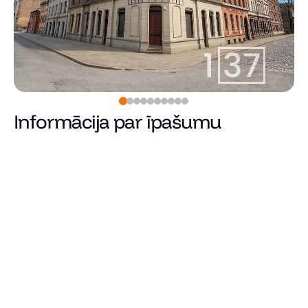
Informācija par īpašumu
47 415
€
Cena
Kopējā platība (m²)
Dzīvojamā platība
Istabu skaits
Guļamistabu skaits