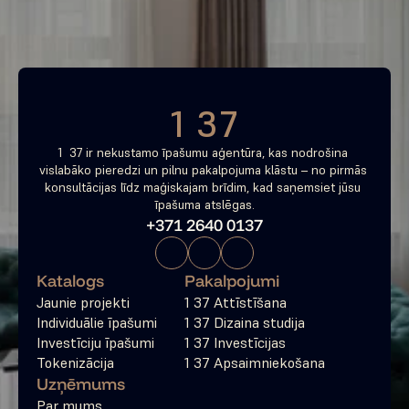
Bezmaksas konsultācija
1 37
1  37 ir nekustamo īpašumu aģentūra, kas nodrošina 
vislabāko pieredzi un pilnu pakalpojuma klāstu – no pirmās 
konsultācijas līdz maģiskajam brīdim, kad saņemsiet jūsu 
īpašuma atslēgas.
+371 2640 0137
Katalogs
Pakalpojumi
Jaunie projekti
1 37 Attīstīšana
Individuālie īpašumi
1 37 Dizaina studija
Investīciju īpašumi
1 37 Investīcijas
Tokenizācija
1 37 Apsaimniekošana
Uzņēmums
Par mums