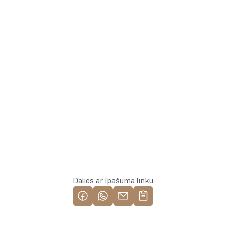
Linda
+371 26113777
Aģente
Whatsapp
Rezervēt īpašumu
Dalies ar īpašuma linku