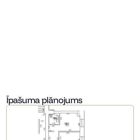
iespējams ērti nodalīt. Visu guļamistabu logi vērsti uz 
iekšpagalmu savukārt dzīvojamās telpas uz fasādi.
Ēkā renovācijas laikā tika atjaunota fasāde, mainīti 
stāvvadi, izbūvēta jauna apkures sistēma ar individuālajiem 
skaitītājiem, izbūvēts jauns lifts, renovēta kāpņutelpa. 
Ēka tiks sadalīta dzīvokļu īpašumos, zeme īpašumā.
 Iespēja iekšpagalmā iegādāties stāvvietu, kā arī mantu 
glabātuves.
Benjamina Romance atrodas aktīva dzīvesveida un 
pilsētvides sniegto priekšrocību centrā, blakus parkiem un 
restorāniem.
Projektā pieejami 23 dzīvokļi dažādu izmēru dzīvokļi.
Īpašuma plānojums