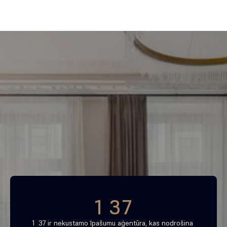
Piemeklē savu ienesīgāko 
investīciju objektu jau 
tagad
Bezmaksas konsultācija
1 37
1  37 ir nekustamo īpašumu aģentūra, kas nodrošina 