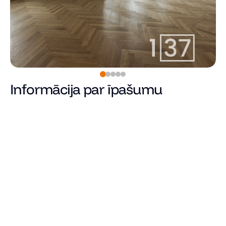
Informācija par īpašumu
Pārdots
Cena
Kopējā platība (m²)
Dzīvojamā platība
Istabu skaits
Guļamistabu skaits