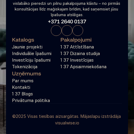
vislabāko pieredzi un pilnu pakalpojuma klāstu – no pirmās 
konsultācijas līdz maģiskajam brīdim, kad saņemsiet jūsu 
īpašuma atslēgas.
+371 2640 0137
Katalogs
Pakalpojumi
Jaunie projekti
1 37 Attīstīšana
Individuālie īpašumi
1 37 Dizaina studija
Investīciju īpašumi
1 37 Investīcijas
Tokenizācija
1 37 Apsaimniekošana
Uzņēmums
Par mums
Kontakti
1 37 Blogs
Privātuma politika
©2025 Visas tiesības aizsargātas. Mājaslapu izstrādāja 
visualwise.io