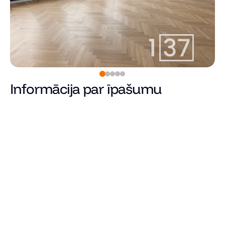
Informācija par īpašumu
Pārdots
Cena
Kopējā platība (m²)
Dzīvojamā platība
Istabu skaits
Guļamistabu skaits