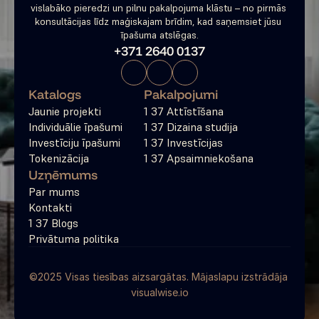
vislabāko pieredzi un pilnu pakalpojuma klāstu – no pirmās 
konsultācijas līdz maģiskajam brīdim, kad saņemsiet jūsu 
īpašuma atslēgas.
+371 2640 0137
Katalogs
Pakalpojumi
Jaunie projekti
1 37 Attīstīšana
Individuālie īpašumi
1 37 Dizaina studija
Investīciju īpašumi
1 37 Investīcijas
Tokenizācija
1 37 Apsaimniekošana
Uzņēmums
Par mums
Kontakti
1 37 Blogs
Privātuma politika
©2025 Visas tiesības aizsargātas. Mājaslapu izstrādāja 
visualwise.io