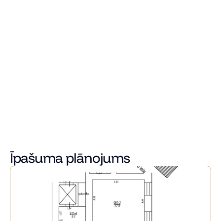
iespējams ērti nodalīt. Visu guļamistabu logi vērsti uz 
iekšpagalmu savukārt dzīvojamās telpas uz fasādi.
Ēkā renovācijas laikā tika atjaunota fasāde, mainīti 
stāvvadi, izbūvēta jauna apkures sistēma ar individuālajiem 
skaitītājiem, izbūvēts jauns lifts, renovēta kāpņutelpa. 
Ēka tiks sadalīta dzīvokļu īpašumos, zeme īpašumā.
 Iespēja iekšpagalmā iegādāties stāvvietu, kā arī mantu 
glabātuves.
Benjamina Romance atrodas aktīva dzīvesveida un 
pilsētvides sniegto priekšrocību centrā, blakus parkiem un 
restorāniem.
Projektā pieejami 23 dzīvokļi dažādu izmēru dzīvokļi.
Īpašuma plānojums