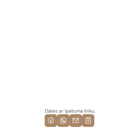
Artūrs
+371 25582137
Pārdošanas daļas vadītājs
Whatsapp
Rezervēt īpašumu
Dalies ar īpašuma linku