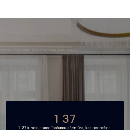
Piemeklē savu ienesīgāko 
investīciju objektu jau 
tagad
Bezmaksas konsultācija
1 37
1  37 ir nekustamo īpašumu aģentūra, kas nodrošina 