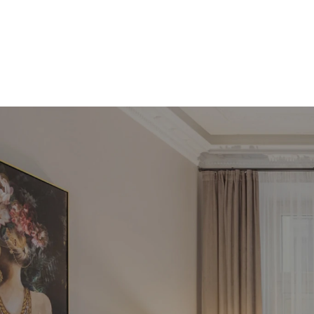
Pie
inve