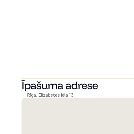
Dzīvoklis tiek piedāvāts nemēbelēts, ar iespēju to piln
apkures un ūdens skaitītāji ļauj precīzi kontrolēt patēr
Īres maksa:
 1 350 € / mēnesī
Papildu izmaksas:
– NĪN: 144 € / mēnesī
– Komunālie: ~108 € ārpus apkures sezonas, ~331 € ap
– Apsaimniekošana un apsardze iekļauta īres maksā
Drošības depozīts:
 2 000 €
Minimālais termiņš:
 1 gads
Īpašuma adrese
Rīga, Elizabetes iela 13