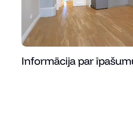
Informācija par īpašum
Cena
Kopējā platība (m²)
Dzīvojamā platība
Istabu skaits