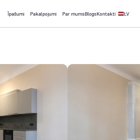
Select Langu
Īpašumi
Pakalpojumi
Par mums
Blogs
Kontakti
LV