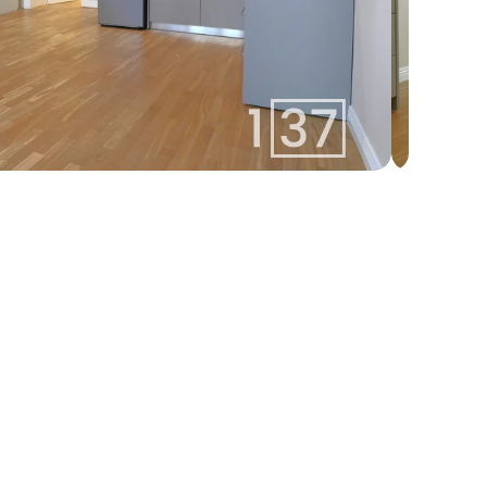
izabella@137.lv
Izabella 
+371 25400137
Aģente
Whatsapp