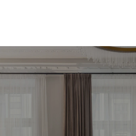
meklē savu ienesīg
stīciju objektu jau 