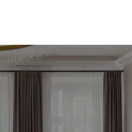
āko 
tagad