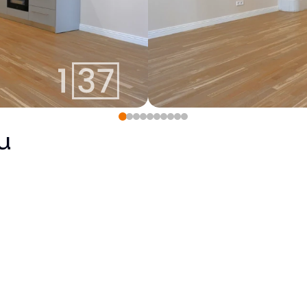
u
1350
€