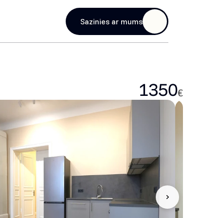
age
Sazinies ar mums
1350
€