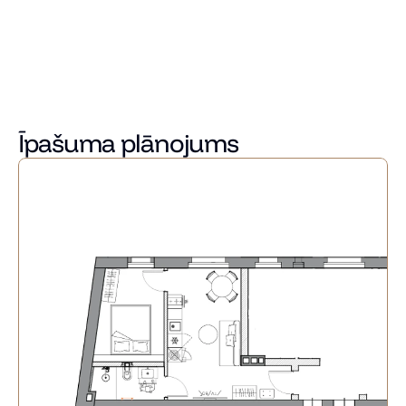
mājoklis klusumā, bet vienlaikus ar lielisku infrastruktūru.
Apkārtnē pieejams sabiedriskais transports, mācību 
iestādes un lielveikali, kas nodrošina komfortablu ikdienu.
Lai uzzinātu vairāk par šo namīpašumu un vienotos par 
apskates laiku, droši zvaniet vai rakstiet mūsu aģentiem!
Īpašuma plānojums