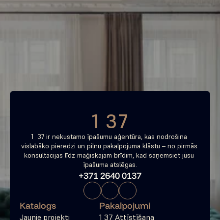
Piemeklē savu ienesīgāko 
investīciju objektu jau 
tagad
Bezmaksas konsultācija
1 37
1  37 ir nekustamo īpašumu aģentūra, kas nodrošina 
vislabāko pieredzi un pilnu pakalpojuma klāstu – no pirmās 
konsultācijas līdz maģiskajam brīdim, kad saņemsiet jūsu 
īpašuma atslēgas.
+371 2640 0137
Katalogs
Pakalpojumi
Jaunie projekti
1 37 Attīstīšana