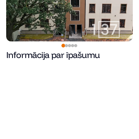
Informācija par īpašumu
Rezervēts
Cena
Kopējā platība (m²)
Dzīvojamā platība
Istabu skaits
Guļamistabu skaits