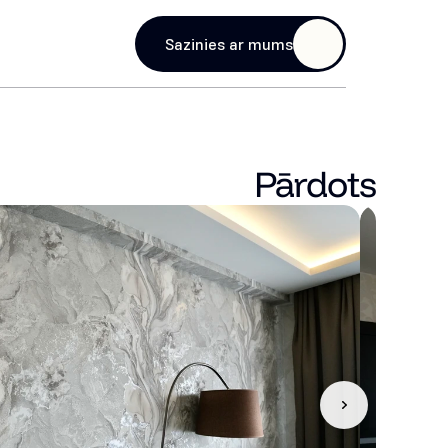
age
Sazinies ar mums
Pārdots