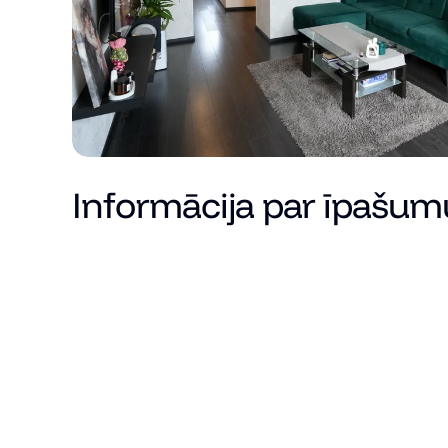
Informācija par īpašum
Cena
Kopējā platība (m²)
Dzīvojamā platība
Istabu skaits