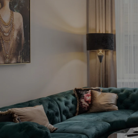
Pie
inve