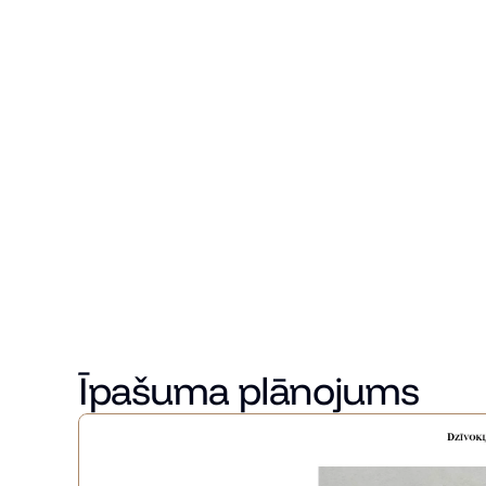
Guļamistabu skaits
Vannasistabu skaits
Stāvs
Īpašuma apraksts
Piedāvājumā 4 istabu, 62m2 mēbelēts, ar kvalitatīvu re
skapi, neliela istaba, kas ideāli piemērota kā darba kabi
guļamistabu viesiem, bērniem vai kā sporta zāli. Atsevi
balkons, kuram veikta pilna renovācija 2024.gadā.
Blakus atrodas bērnudārzi, skolas, lielveikali Lidl, Me
Sabiedriskais transports atrodas 3 min attālumā ar 
atrodas aptuveni 50m attālumā. Bezmaksas stāvvieta
Īpašuma plānojums