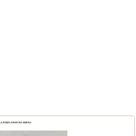
montu dzīvoklis. Dzīvoklī ir viesistaba, guļamistaba ar iebūvētu 
nets, kā arī vēl viena izolēta istaba, ko var iekārtot kā vēl vienu 
šķa virtuve, koridors ar iebūvētu skapi un spoguli, sanmezgls un 
go, Rimi 5 min attālumā ar kājām, kā arī T/C Akropole. 
kājām. No balkona ir redzama Daugava un promenāde pastaigām 
 vienmēr pieejama pie mājas.