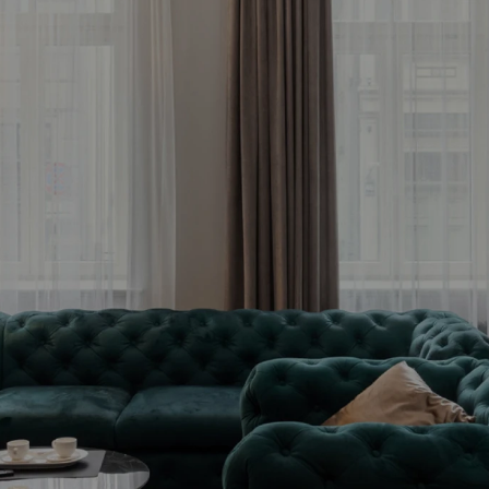
meklē savu ienesīg
stīciju objektu jau 
Bezmaksas konsultācija