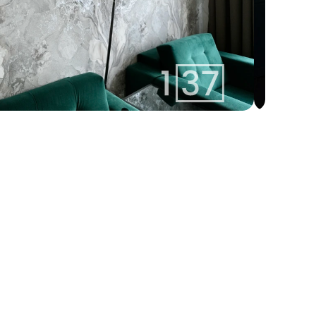
izabella@137.lv
Izabella 
+371 25400137
Aģente
Whatsapp