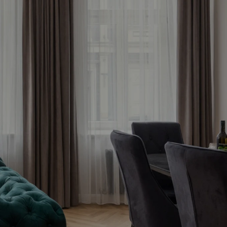
āko 
tagad