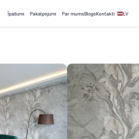
Select Langu
Īpašumi
Pakalpojumi
Par mums
Blogs
Kontakti
LV