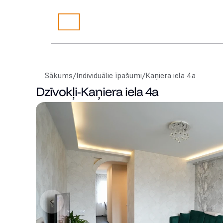
Sākums
/
Individuālie īpašumi
/
Kaņiera iela 4a
Dzīvokļi
-
Kaņiera iela 4a