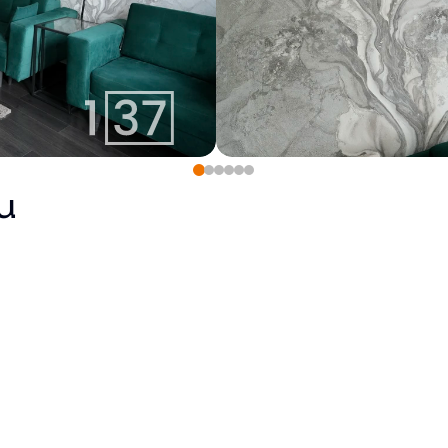
u
Pārdots