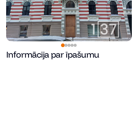
Informācija par īpašumu
178 020
€
Cena
Kopējā platība (m²)
Dzīvojamā platība
Istabu skaits
Guļamistabu skaits