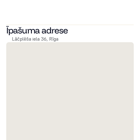
Lai uzzinātu vairāk par pieejamajiem dzīvokļiem vai 
sarunātu to apskati, droši zvaniet vai rakstiet! Apskatiet 
citus mūsu namīpašumus 
šeit!
Īpašuma adrese
Lāčplēša iela 36, Rīga