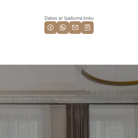
Dalies ar īpašuma linku
Piemeklē savu ienesīgāko 
investīciju objektu jau 
tagad