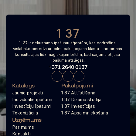
Bezmaksas konsultācija
1 37
1  37 ir nekustamo īpašumu aģentūra, kas nodrošina 
vislabāko pieredzi un pilnu pakalpojuma klāstu – no pirmās 
konsultācijas līdz maģiskajam brīdim, kad saņemsiet jūsu 
īpašuma atslēgas.
+371 2640 0137
Katalogs
Pakalpojumi
Jaunie projekti
1 37 Attīstīšana
Individuālie īpašumi
1 37 Dizaina studija
Investīciju īpašumi
1 37 Investīcijas
Tokenizācija
1 37 Apsaimniekošana
Uzņēmums
Par mums
Kontakti