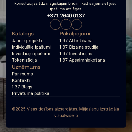
konsultācijas līdz maģiskajam brīdim, kad saņemsiet jūsu 
īpašuma atslēgas.
+371 2640 0137
Katalogs
Pakalpojumi
Jaunie projekti
1 37 Attīstīšana
Individuālie īpašumi
1 37 Dizaina studija
Investīciju īpašumi
1 37 Investīcijas
Tokenizācija
1 37 Apsaimniekošana
Uzņēmums
Par mums
Kontakti
1 37 Blogs
Privātuma politika
©2025 Visas tiesības aizsargātas. Mājaslapu izstrādāja 
visualwise.io