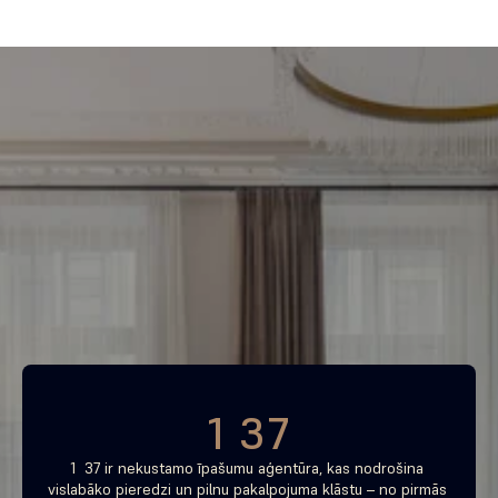
Piemeklē savu ienesīgāko 
investīciju objektu jau 
tagad
Bezmaksas konsultācija
1 37
1  37 ir nekustamo īpašumu aģentūra, kas nodrošina 
vislabāko pieredzi un pilnu pakalpojuma klāstu – no pirmās 