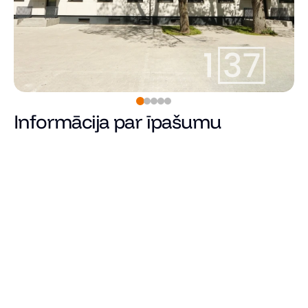
Informācija par īpašumu
Pārdots
Cena
Kopējā platība (m²)
Dzīvojamā platība
Istabu skaits
Guļamistabu skaits