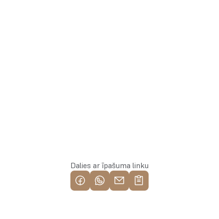
Aģente
Whatsapp
Rezervēt īpašumu
Dalies ar īpašuma linku