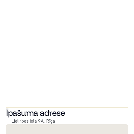
Ēkas pagalmā iespējams iegādāties autostāvvietu, kā arī 
ēkas pagrabstāvā pieejamas noliktavas telpas.
Katram dzīvoklim ir individuālie elektrības, ūdens un 
apkures skaitītāji, kas nodrošina zemas komunālo 
izmaksas ne tikai vasarā, bet arī ziemā.
Tuvumā t/c Spice un Spice Home – iepirkšanās un 
izklaides iespējas.
Ērta piekļuve gan Rīgas centram, gan Jūrmalai un lidostai.
Lieliska sabiedriskā transporta pieejamība.
Lai uzzinātu vairāk par šo vai citiem īpašumiem, droši 
sazinieties!
Īpašuma adrese
Lielirbes iela 9A, Rīga