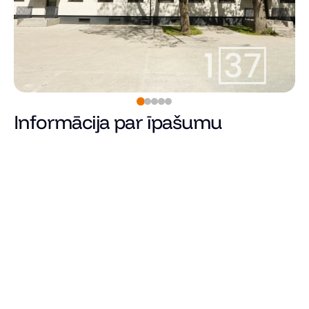
Informācija par īpašumu
Pārdots
Cena
Kopējā platība (m²)
Dzīvojamā platība
Istabu skaits
Guļamistabu skaits