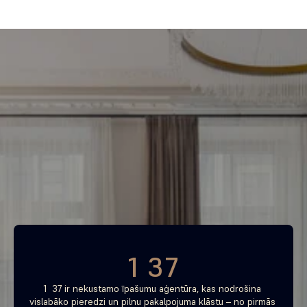
Piemeklē savu ienesīgāko 
investīciju objektu jau 
tagad
Bezmaksas konsultācija
1 37
1  37 ir nekustamo īpašumu aģentūra, kas nodrošina 
vislabāko pieredzi un pilnu pakalpojuma klāstu – no pirmās 