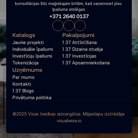
konsultācijas līdz maģiskajam brīdim, kad saņemsiet jūsu 
īpašuma atslēgas.
+371 2640 0137
Katalogs
Pakalpojumi
Jaunie projekti
1 37 Attīstīšana
Individuālie īpašumi
1 37 Dizaina studija
Investīciju īpašumi
1 37 Investīcijas
Tokenizācija
1 37 Apsaimniekošana
Uzņēmums
Par mums
Kontakti
1 37 Blogs
Privātuma politika
©2025 Visas tiesības aizsargātas. Mājaslapu izstrādāja 
visualwise.io