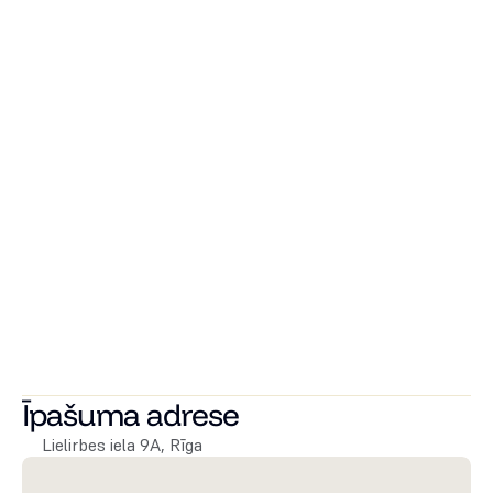
Ēkas pagalmā iespējams iegādāties autostāvvietu, kā arī 
ēkas pagrabstāvā pieejamas noliktavas telpas.
Katram dzīvoklim ir individuālie elektrības, ūdens un 
apkures skaitītāji, kas nodrošina zemas komunālo 
izmaksas ne tikai vasarā, bet arī ziemā.
Tuvumā t/c Spice un Spice Home – iepirkšanās un 
izklaides iespējas.
Ērta piekļuve gan Rīgas centram, gan Jūrmalai un lidostai.
Lieliska sabiedriskā transporta pieejamība.
Lai uzzinātu vairāk par šo vai citiem īpašumiem, droši 
sazinieties!
Īpašuma adrese
Lielirbes iela 9A, Rīga