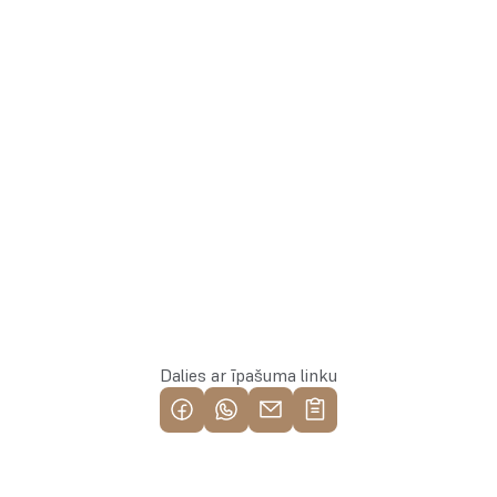
Aģente
Whatsapp
Rezervēt īpašumu
Dalies ar īpašuma linku