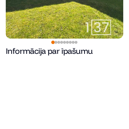
Informācija par īpašumu
410 000
€
Cena
Kopējā platība (m²)
Dzīvojamā platība
Istabu skaits
Guļamistabu skaits