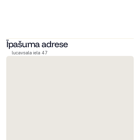
Vannasistabu skaits
Stāvs
Īpašuma apraksts
Īpašuma adrese
lucavsala iela 47