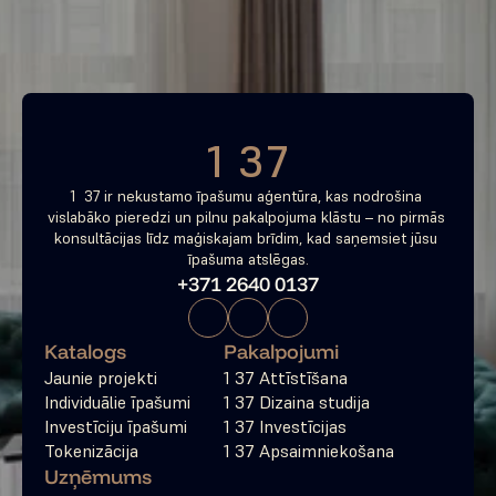
tagad
Bezmaksas konsultācija
1 37
1  37 ir nekustamo īpašumu aģentūra, kas nodrošina 
vislabāko pieredzi un pilnu pakalpojuma klāstu – no pirmās 
konsultācijas līdz maģiskajam brīdim, kad saņemsiet jūsu 
īpašuma atslēgas.
+371 2640 0137
Katalogs
Pakalpojumi
Jaunie projekti
1 37 Attīstīšana
Individuālie īpašumi
1 37 Dizaina studija
Investīciju īpašumi
1 37 Investīcijas
Tokenizācija
1 37 Apsaimniekošana
Uzņēmums