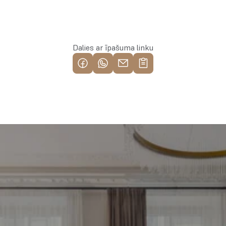
Rezervēt īpašumu
Dalies ar īpašuma linku
Piemeklē savu ienesīgāko 
investīciju objektu jau 