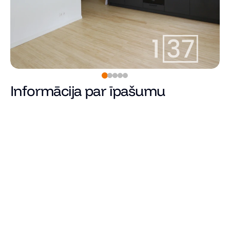
Informācija par īpašumu
Pārdots
Cena
Kopējā platība (m²)
Dzīvojamā platība
Istabu skaits
Guļamistabu skaits