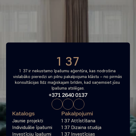
investīciju objektu jau 
tagad
Bezmaksas konsultācija
1 37
1  37 ir nekustamo īpašumu aģentūra, kas nodrošina 
vislabāko pieredzi un pilnu pakalpojuma klāstu – no pirmās 
konsultācijas līdz maģiskajam brīdim, kad saņemsiet jūsu 
īpašuma atslēgas.
+371 2640 0137
Katalogs
Pakalpojumi
Jaunie projekti
1 37 Attīstīšana
Individuālie īpašumi
1 37 Dizaina studija
Investīciju īpašumi
1 37 Investīcijas