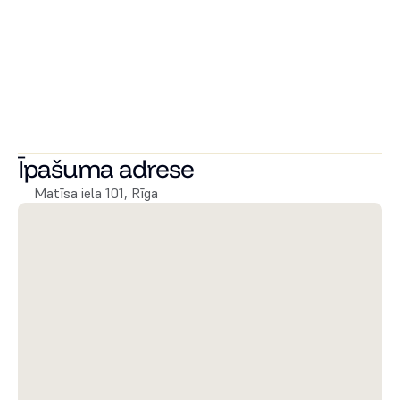
Ziedoņdārzs. Pavisam netālu atrodas viss nepieciešamas 
labai dzīvošanai – pārtikas veikali, izklaides vietas, 
izglītības iestādes un citas vietas.
Ja jūs meklējat dzīvokli Rīgas centrā ar lielisku atrašanās 
vietu un mājīgu atmosfēru, tad šis projekts ir tieši Jums! 
Zvaniet mums, lai iegūtu vairāk informācijas un lai vienotos 
par apskati!
Īpašuma adrese
Matīsa iela 101, Rīga