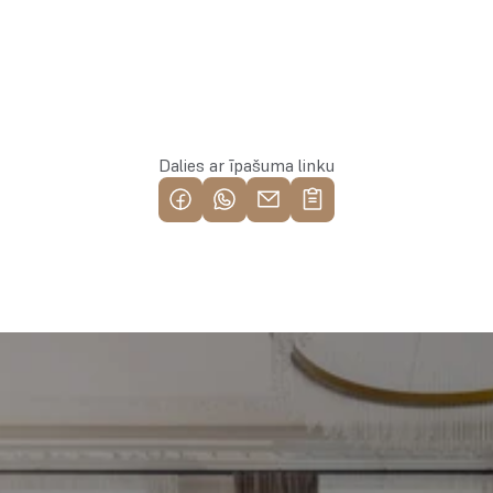
Rezervēt īpašumu
Dalies ar īpašuma linku
Piemeklē savu ienesīgāko 