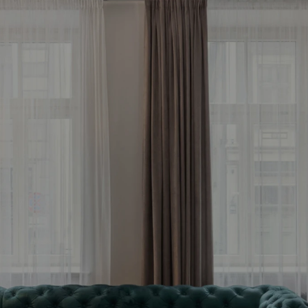
meklē savu ienesīg
stīciju objektu jau 
Bezmaksas konsultācija