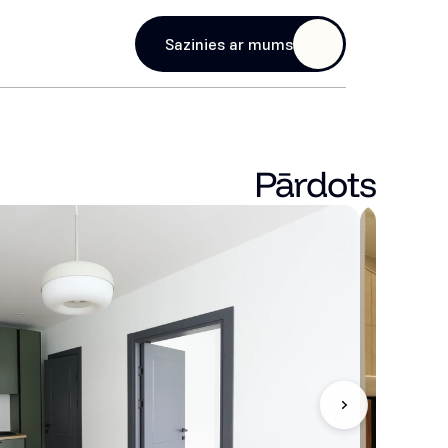
age
Sazinies ar mums
Pārdots