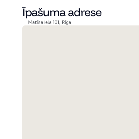
Zvaniet mums, lai iegūtu vairāk informācijas un lai vie
Īpašuma adrese
Matīsa iela 101, Rīga