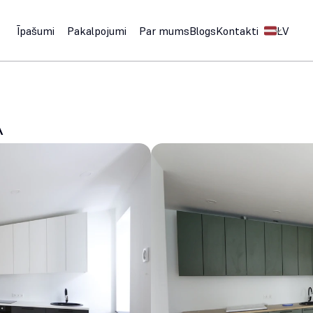
Select Langu
Īpašumi
Pakalpojumi
Par mums
Blogs
Kontakti
LV
A