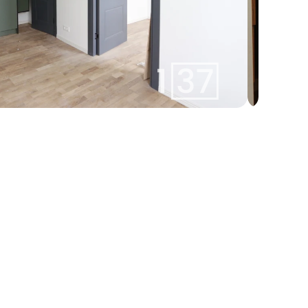
linda@137.lv
Linda
+371 26113777
Aģente
Whatsapp