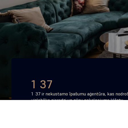
1 37
1  37 ir nekustamo īpašumu aģentūra, kas nodroš
vislabāko pieredzi un pilnu pakalpojuma klāstu – 
konsultācijas līdz maģiskajam brīdim, kad saņems
īpašuma atslēgas.
+371 2640 0137