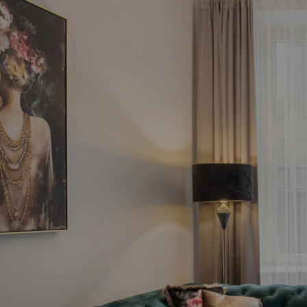
Pie
inve