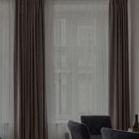
āko 
tagad