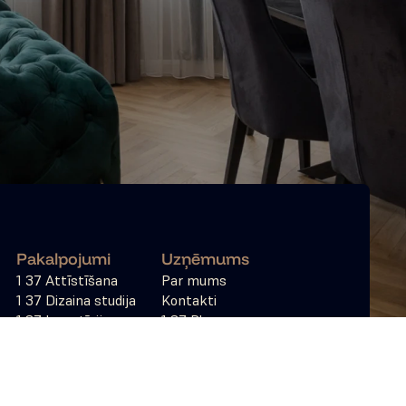
Pakalpojumi
Uzņēmums
1 37 Attīstīšana
Par mums
1 37 Dizaina studija
Kontakti
1 37 Investīcijas
1 37 Blogs
1 37 Apsaimniekošana
Privātuma politika