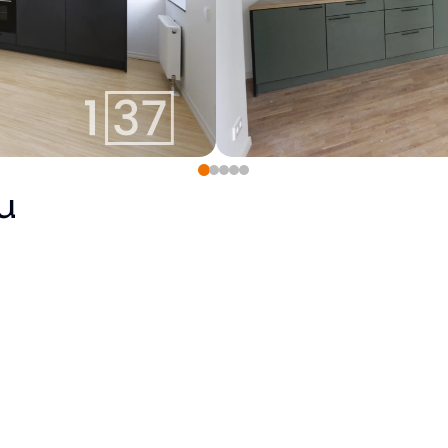
u
Pārdots