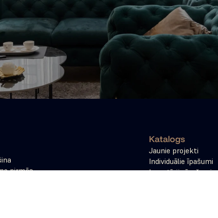
Katalogs
Jaunie projekti
ina 
Individuālie īpašumi
no pirmās 
Investīciju īpašumi
iet jūsu 
Tokenizācija