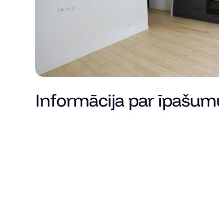
Informācija par īpašum
Cena
Kopējā platība (m²)
Dzīvojamā platība
Istabu skaits