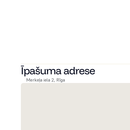
investēt nākotnes īpašumā Rīgas rosīgajā pilsētas cen
Vai vēlaties uzzināt vairāk? Zvaniet mums jau šodien, ja
par tikšanos un apskatīt pieejamos dzīvokļus. Mēs ar p
savu sapņu māju!
Īpašuma adrese
Merkeļa iela 2, Rīga