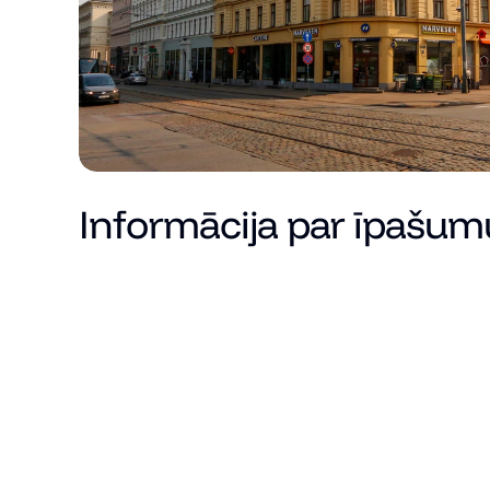
Informācija par īpašum
Cena
Kopējā platība (m²)
Dzīvojamā platība
Istabu skaits