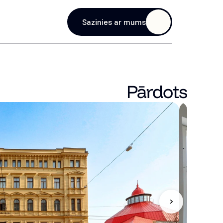
age
Sazinies ar mums
Pārdots