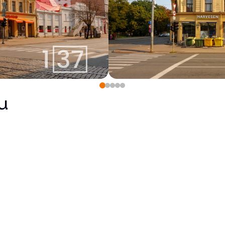
u
Pārdots