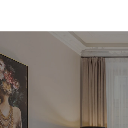
Pie
inve