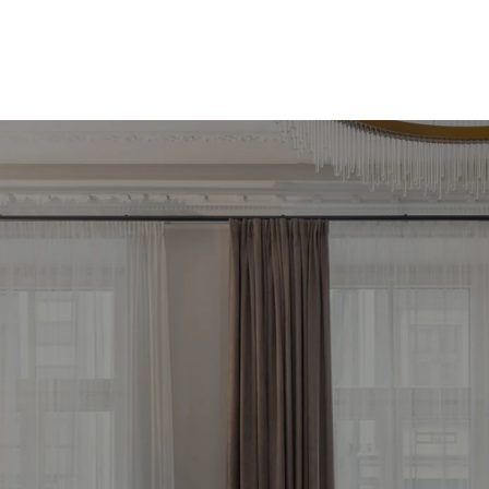
meklē savu ienesīg
stīciju objektu jau 