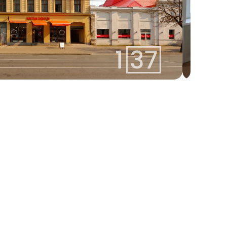
linda@137.lv
Linda
+371 26113777
Aģente
Whatsapp