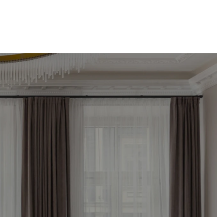
āko 
tagad