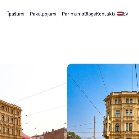
Select Langu
Īpašumi
Pakalpojumi
Par mums
Blogs
Kontakti
LV