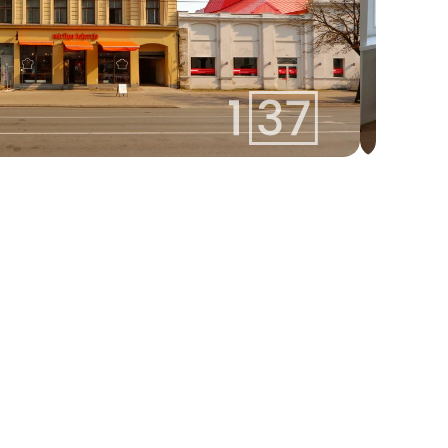
linda@137.lv
Linda
+371 26113777
Aģente
Whatsapp