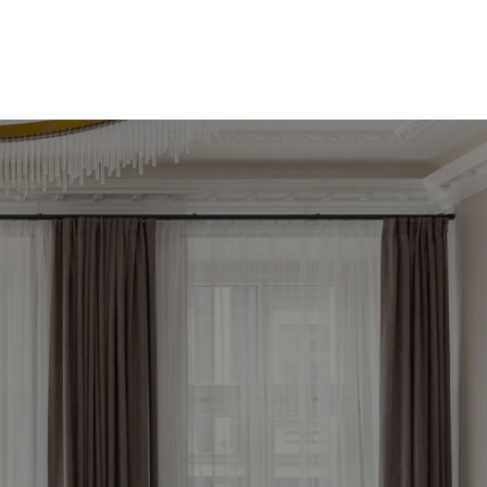
āko 
tagad