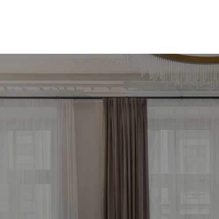
meklē savu ienesīg
stīciju objektu jau 