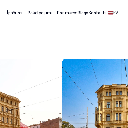
Select Langu
Īpašumi
Pakalpojumi
Par mums
Blogs
Kontakti
LV