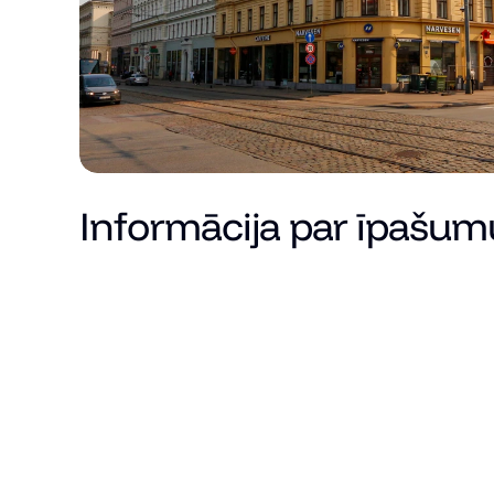
Informācija par īpašum
Cena
Kopējā platība (m²)
Dzīvojamā platība
Istabu skaits