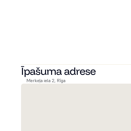
investēt nākotnes īpašumā Rīgas rosīgajā pilsētas cen
Vai vēlaties uzzināt vairāk? Zvaniet mums jau šodien, ja
par tikšanos un apskatīt pieejamos dzīvokļus. Mēs ar p
savu sapņu māju!
Īpašuma adrese
Merkeļa iela 2, Rīga