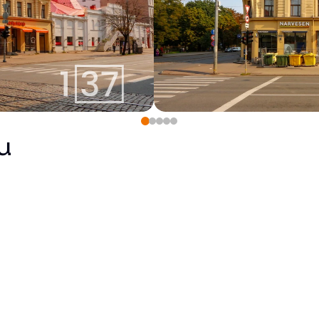
u
Pārdots