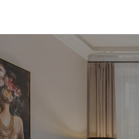
Pie
inve