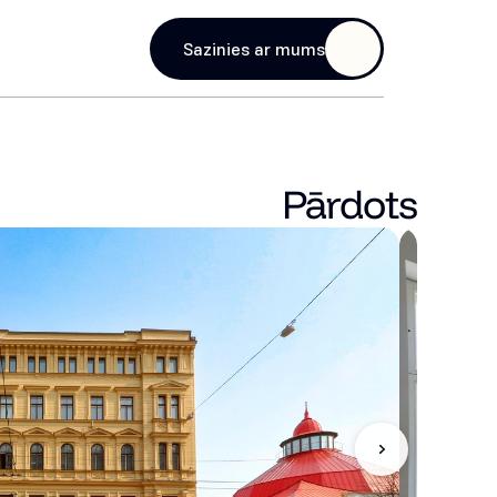
age
Sazinies ar mums
Pārdots