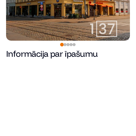
Informācija par īpašumu
Pārdots
Cena
Kopējā platība (m²)
Dzīvojamā platība
Istabu skaits
Guļamistabu skaits