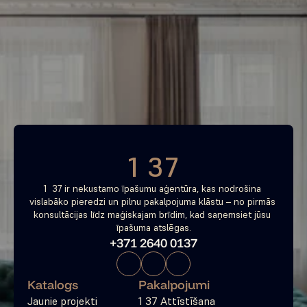
Piemeklē savu ienesīgāko 
investīciju objektu jau 
tagad
Bezmaksas konsultācija
1 37
1  37 ir nekustamo īpašumu aģentūra, kas nodrošina 
vislabāko pieredzi un pilnu pakalpojuma klāstu – no pirmās 
konsultācijas līdz maģiskajam brīdim, kad saņemsiet jūsu 
īpašuma atslēgas.
+371 2640 0137
Katalogs
Pakalpojumi
Jaunie projekti
1 37 Attīstīšana