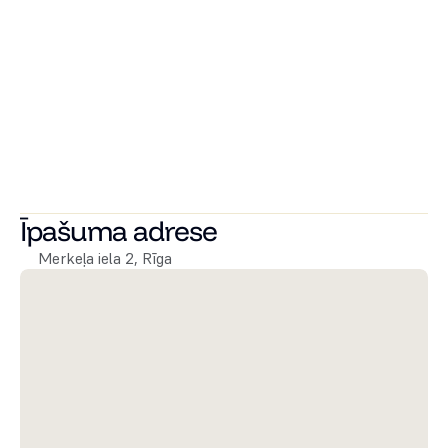
Vai vēlaties uzzināt vairāk? Zvaniet mums jau šodien, ja 
vēlaties uzzināt vairāk par šo aizraujošo iespēju vai 
vienoties par tikšanos un apskatīt pieejamos dzīvokļus. 
Mēs ar prieku apspriedīsim, kā kādu no šiem dzīvokļiem 
padarīt par savu sapņu māju!
Īpašuma adrese
Merkeļa iela 2, Rīga