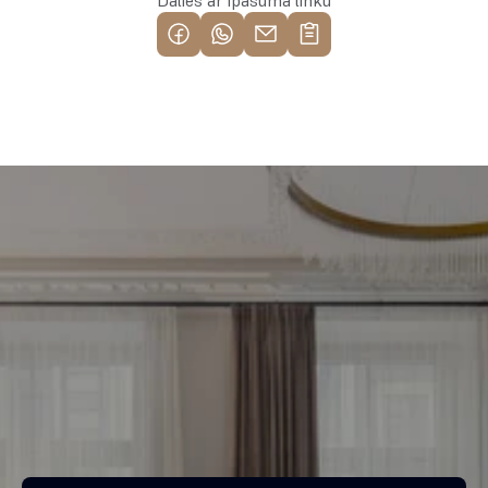
Dalies ar īpašuma linku
Piemeklē savu ienesīgāko 
investīciju objektu jau 
tagad
Bezmaksas konsultācija