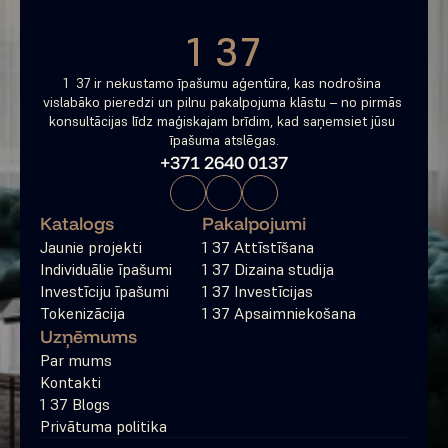
1 37
1  37 ir nekustamo īpašumu aģentūra, kas nodrošina 
vislabāko pieredzi un pilnu pakalpojuma klāstu – no pirmās 
konsultācijas līdz maģiskajam brīdim, kad saņemsiet jūsu 
īpašuma atslēgas.
+371 2640 0137
Katalogs
Pakalpojumi
Jaunie projekti
1 37 Attīstīšana
Individuālie īpašumi
1 37 Dizaina studija
Investīciju īpašumi
1 37 Investīcijas
Tokenizācija
1 37 Apsaimniekošana
Uzņēmums
Par mums
Kontakti
1 37 Blogs
Privātuma politika