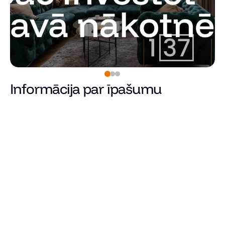
Informācija par īpašumu
Rezervēts
Cena
Kopējā platība (m²)
Dzīvojamā platība
Istabu skaits
Guļamistabu skaits