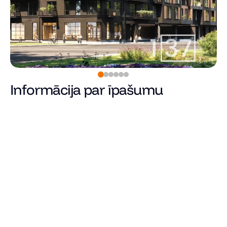
Informācija par īpašumu
158 900
€
Cena
Kopējā platība (m²)
Dzīvojamā platība
Istabu skaits
Guļamistabu skaits