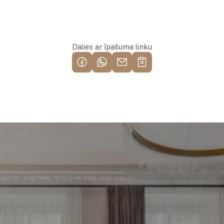
Rezervēt īpašumu
Dalies ar īpašuma linku
Piemeklē savu ienesīgāko 
investīciju objektu jau 