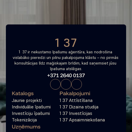
tagad
Bezmaksas konsultācija
1 37
1  37 ir nekustamo īpašumu aģentūra, kas nodrošina 
vislabāko pieredzi un pilnu pakalpojuma klāstu – no pirmās 
konsultācijas līdz maģiskajam brīdim, kad saņemsiet jūsu 
īpašuma atslēgas.
+371 2640 0137
Katalogs
Pakalpojumi
Jaunie projekti
1 37 Attīstīšana
Individuālie īpašumi
1 37 Dizaina studija
Investīciju īpašumi
1 37 Investīcijas
Tokenizācija
1 37 Apsaimniekošana
Uzņēmums