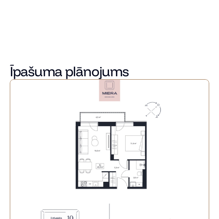
piedāvājot četras atšķirīgas interjera kolekcijas, lai ikviens 
varētu atrast savam dzīvesstilam un sajūtām atbilstošāko 
mājokļa noskaņu.
Sazinieties ar mums jau šodien, lai uzzinātu vairāk un 
atrastu sev piemērotāko dzīvokli Miera Rezidencēs!
Īpašuma plānojums