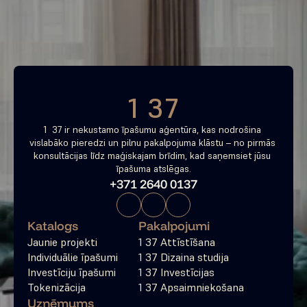
tagad
Bezmaksas konsultācija
1 37
1  37 ir nekustamo īpašumu aģentūra, kas nodrošina 
vislabāko pieredzi un pilnu pakalpojuma klāstu – no pirmās 
konsultācijas līdz maģiskajam brīdim, kad saņemsiet jūsu 
īpašuma atslēgas.
+371 2640 0137
Katalogs
Pakalpojumi
Jaunie projekti
1 37 Attīstīšana
Individuālie īpašumi
1 37 Dizaina studija
Investīciju īpašumi
1 37 Investīcijas
Tokenizācija
1 37 Apsaimniekošana
Uzņēmums