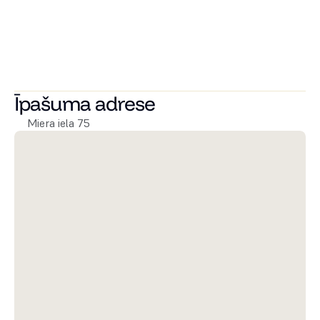
piedāvājot četras atšķirīgas interjera kolekcijas, lai ikviens 
varētu atrast savam dzīvesstilam un sajūtām atbilstošāko 
mājokļa noskaņu.
Sazinieties ar mums jau šodien, lai uzzinātu vairāk un 
atrastu sev piemērotāko dzīvokli Miera Rezidencēs!
Īpašuma adrese
Miera iela 75