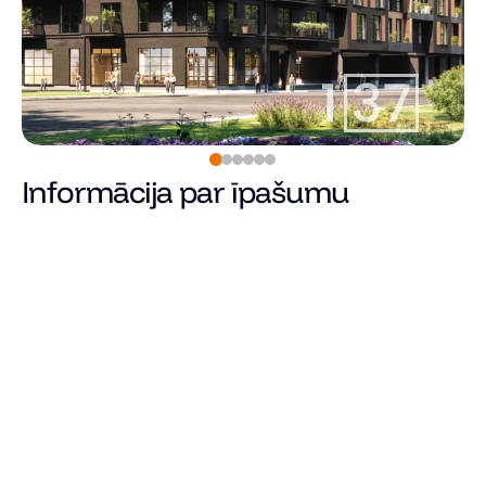
Informācija par īpašumu
Pārdots
Cena
Kopējā platība (m²)
Dzīvojamā platība
Istabu skaits
Guļamistabu skaits