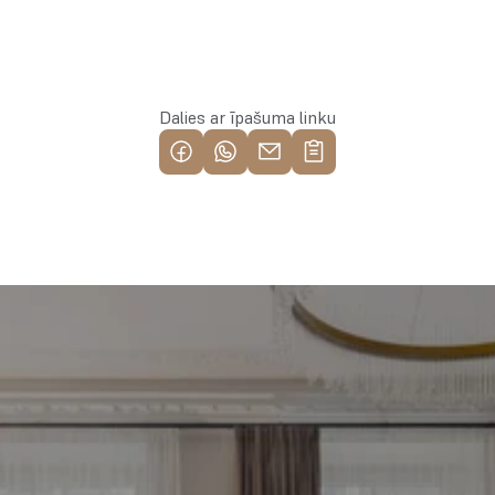
Rezervēt īpašumu
Dalies ar īpašuma linku
Piemeklē savu ienesīgāko 
investīciju objektu jau 