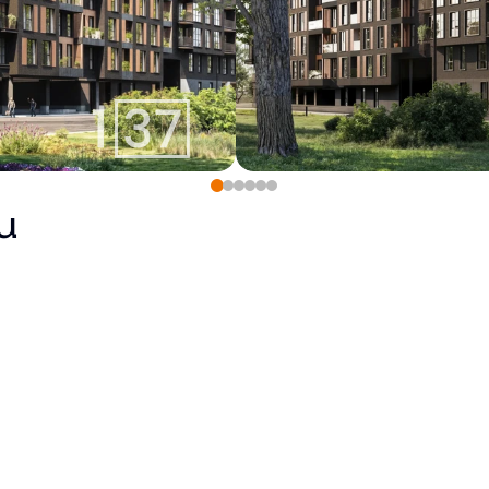
u
163 900
€