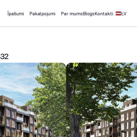
Select Langu
Īpašumi
Pakalpojumi
Par mums
Blogs
Kontakti
LV
B32