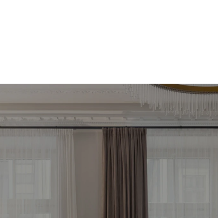
meklē savu ienesīg