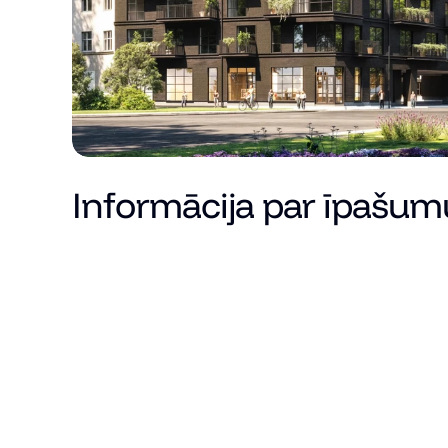
Informācija par īpašum
Cena
Kopējā platība (m²)
Dzīvojamā platība
Istabu skaits