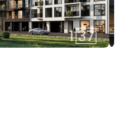
izabella@137.lv
Izabella 
+371 25400137
Aģente
Whatsapp