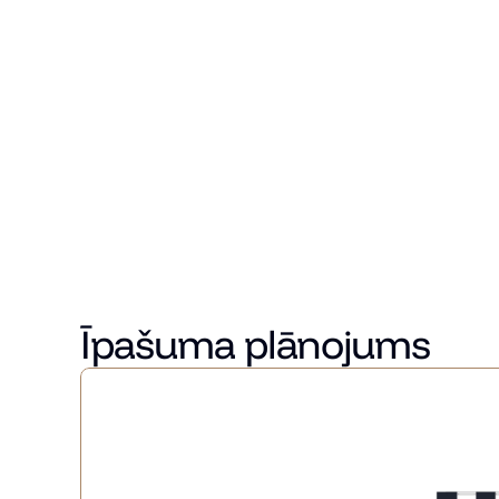
Dzīve Miera ielā
Miera Rezidences atrodas Rīgas bohēmiskajā Miera iela
vienotu dzīves telpu. Apkārtnē pieejamas kafejnīcas gal
mierpilnu līdzsvaru.
Ģimenes novērtēs drošo, zaļo pagalmu ar bērnu rotaļu 
sabiedriskā transporta pieejamību. Šī ir vieta, kas ied
dzīvesveidiem – ģimenēm, pāriem, profesionāļiem un i
Interjera risinājumi veidoti ar domu par individuālu izvēli
varētu atrast savam dzīvesstilam un sajūtām atbilst
Sazinieties ar mums jau šodien, lai uzzinātu vairāk un
Īpašuma plānojums