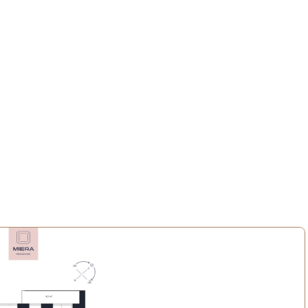
s kvartālā, kur kultūra, radošums un ikdienas ērtības veido 
erijas un kultūras vietas, bet tuvējie parki un zaļās zonas rada 
laukumu, kā arī tuvumā esošās skolas, sporta iespējas un ērto 
vesmo, savieno un piedāvā kvalitatīvu dzīves vidi dažādiem 
nvestoriem.
, piedāvājot četras atšķirīgas interjera kolekcijas, lai ikviens 
ošāko mājokļa noskaņu.
 atrastu sev piemērotāko dzīvokli Miera Rezidencēs!