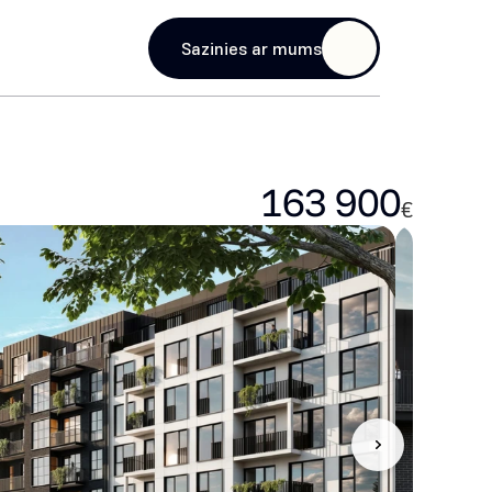
age
Sazinies ar mums
163 900
€