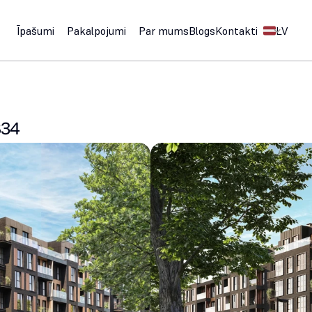
Select Langu
Īpašumi
Pakalpojumi
Par mums
Blogs
Kontakti
LV
B34