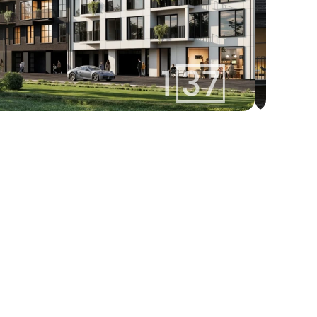
izabella@137.lv
Izabella 
+371 25400137
Aģente
Whatsapp