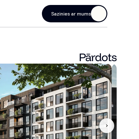
age
Sazinies ar mums
Pārdots