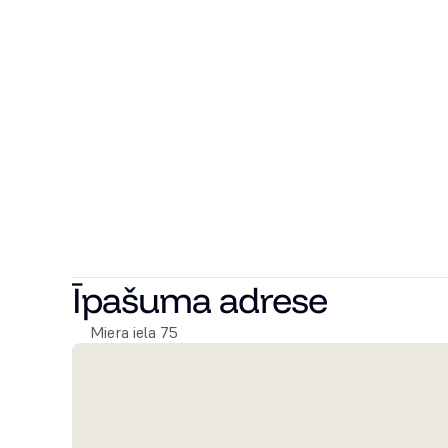
Miera Rezidences atrodas Rīgas bohēmiskajā Miera iela
vienotu dzīves telpu. Apkārtnē pieejamas kafejnīcas gal
mierpilnu līdzsvaru.
Ģimenes novērtēs drošo, zaļo pagalmu ar bērnu rotaļu 
sabiedriskā transporta pieejamību. Šī ir vieta, kas ied
dzīvesveidiem – ģimenēm, pāriem, profesionāļiem un i
Interjera risinājumi veidoti ar domu par individuālu izvēli
varētu atrast savam dzīvesstilam un sajūtām atbilst
Sazinieties ar mums jau šodien, lai uzzinātu vairāk un
Īpašuma adrese
Miera iela 75