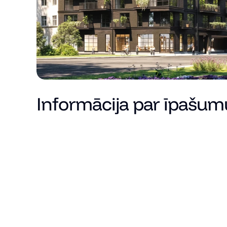
Informācija par īpašum
Cena
Kopējā platība (m²)
Dzīvojamā platība
Istabu skaits