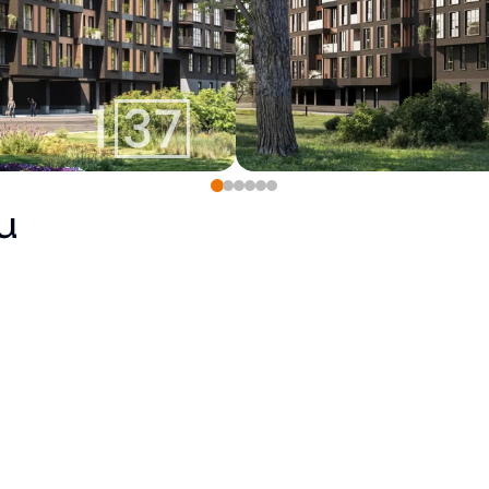
u
Pārdots