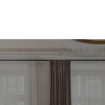
meklē savu ienesīg