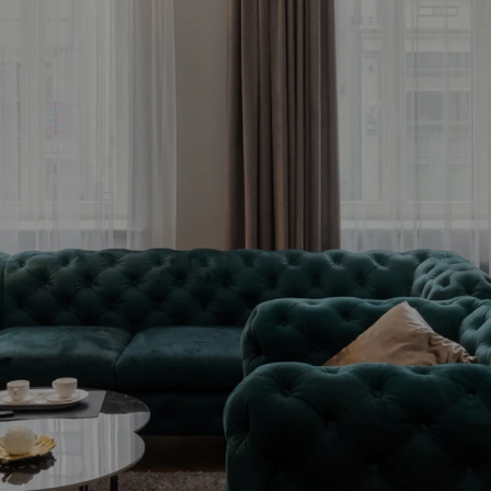
stīciju objektu jau 
Bezmaksas konsultācija