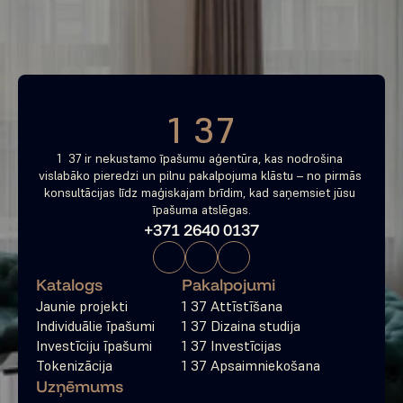
tagad
Bezmaksas konsultācija
1 37
1  37 ir nekustamo īpašumu aģentūra, kas nodrošina 
vislabāko pieredzi un pilnu pakalpojuma klāstu – no pirmās 
konsultācijas līdz maģiskajam brīdim, kad saņemsiet jūsu 
īpašuma atslēgas.
+371 2640 0137
Katalogs
Pakalpojumi
Jaunie projekti
1 37 Attīstīšana
Individuālie īpašumi
1 37 Dizaina studija
Investīciju īpašumi
1 37 Investīcijas
Tokenizācija
1 37 Apsaimniekošana
Uzņēmums