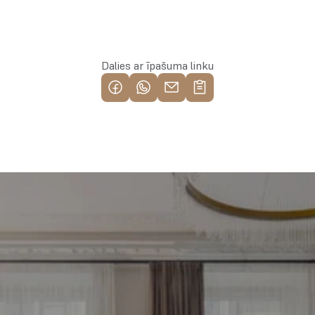
Rezervēt īpašumu
Dalies ar īpašuma linku
Piemeklē savu ienesīgāko 
investīciju objektu jau 