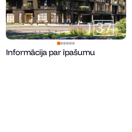
Informācija par īpašumu
264 900
€
Cena
Kopējā platība (m²)
Dzīvojamā platība
Istabu skaits
Guļamistabu skaits