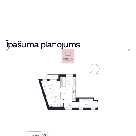
piedāvājot četras atšķirīgas interjera kolekcijas, lai ikviens 
varētu atrast savam dzīvesstilam un sajūtām atbilstošāko 
mājokļa noskaņu.
Sazinieties ar mums jau šodien, lai uzzinātu vairāk un 
atrastu sev piemērotāko dzīvokli Miera Rezidencēs!
Īpašuma plānojums