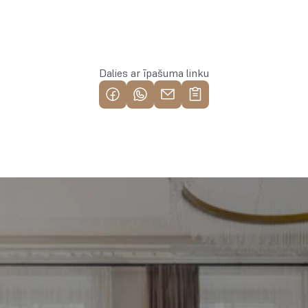
Rezervēt īpašumu
Dalies ar īpašuma linku
Piemeklē savu ienesīgāko 
investīciju objektu jau 