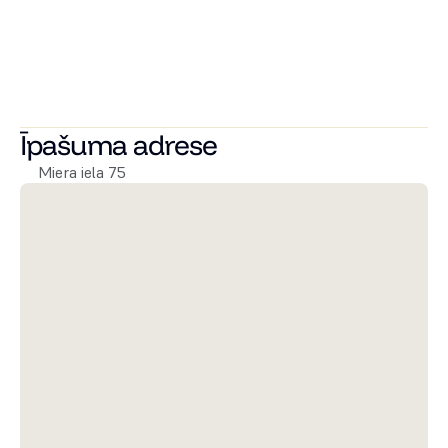
piedāvājot četras atšķirīgas interjera kolekcijas, lai ikviens 
varētu atrast savam dzīvesstilam un sajūtām atbilstošāko 
mājokļa noskaņu.
Sazinieties ar mums jau šodien, lai uzzinātu vairāk un 
atrastu sev piemērotāko dzīvokli Miera Rezidencēs!
Īpašuma adrese
Miera iela 75