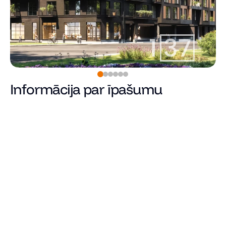
Informācija par īpašumu
Rezervēts
Cena
Kopējā platība (m²)
Dzīvojamā platība
Istabu skaits
Guļamistabu skaits