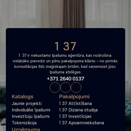
tagad
Bezmaksas konsultācija
1 37
1  37 ir nekustamo īpašumu aģentūra, kas nodrošina 
vislabāko pieredzi un pilnu pakalpojuma klāstu – no pirmās 
konsultācijas līdz maģiskajam brīdim, kad saņemsiet jūsu 
īpašuma atslēgas.
+371 2640 0137
Katalogs
Pakalpojumi
Jaunie projekti
1 37 Attīstīšana
Individuālie īpašumi
1 37 Dizaina studija
Investīciju īpašumi
1 37 Investīcijas
Tokenizācija
1 37 Apsaimniekošana
Uzņēmums