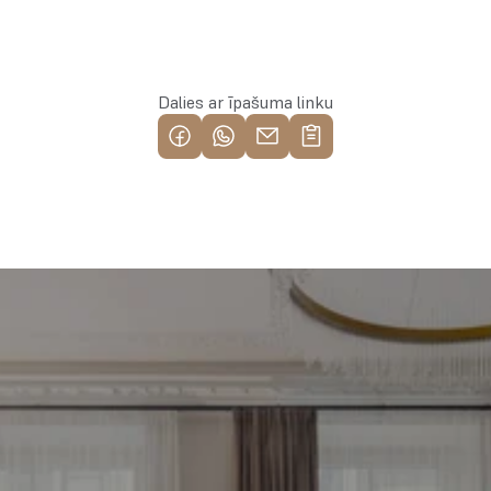
Rezervēt īpašumu
Dalies ar īpašuma linku
Piemeklē savu ienesīgāko 
investīciju objektu jau 