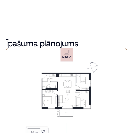
piedāvājot četras atšķirīgas interjera kolekcijas, lai ikviens 
varētu atrast savam dzīvesstilam un sajūtām atbilstošāko 
mājokļa noskaņu.
Sazinieties ar mums jau šodien, lai uzzinātu vairāk un 
atrastu sev piemērotāko dzīvokli Miera Rezidencēs!
Īpašuma plānojums