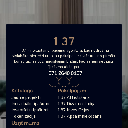
tagad
Bezmaksas konsultācija
1 37
1  37 ir nekustamo īpašumu aģentūra, kas nodrošina 
vislabāko pieredzi un pilnu pakalpojuma klāstu – no pirmās 
konsultācijas līdz maģiskajam brīdim, kad saņemsiet jūsu 
īpašuma atslēgas.
+371 2640 0137
Katalogs
Pakalpojumi
Jaunie projekti
1 37 Attīstīšana
Individuālie īpašumi
1 37 Dizaina studija
Investīciju īpašumi
1 37 Investīcijas
Tokenizācija
1 37 Apsaimniekošana
Uzņēmums