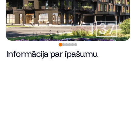
Informācija par īpašumu
274 900
€
Cena
Kopējā platība (m²)
Dzīvojamā platība
Istabu skaits
Guļamistabu skaits