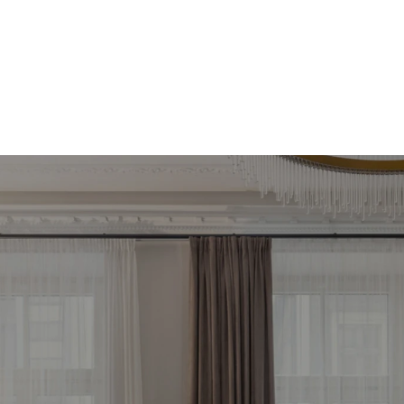
meklē savu ienesīg