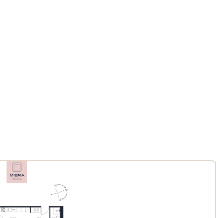
s kvartālā, kur kultūra, radošums un ikdienas ērtības veido 
erijas un kultūras vietas, bet tuvējie parki un zaļās zonas rada 
laukumu, kā arī tuvumā esošās skolas, sporta iespējas un ērto 
vesmo, savieno un piedāvā kvalitatīvu dzīves vidi dažādiem 
nvestoriem.
, piedāvājot četras atšķirīgas interjera kolekcijas, lai ikviens 
ošāko mājokļa noskaņu.
 atrastu sev piemērotāko dzīvokli Miera Rezidencēs!