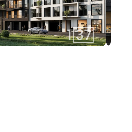
izabella@137.lv
Izabella 
+371 25400137
Aģente
Whatsapp