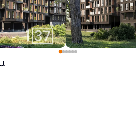
u
265 900
€