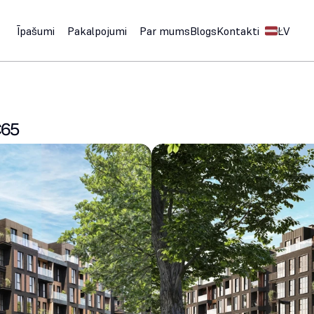
Select Langu
Īpašumi
Pakalpojumi
Par mums
Blogs
Kontakti
LV
C65