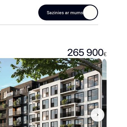
age
Sazinies ar mums
265 900
€