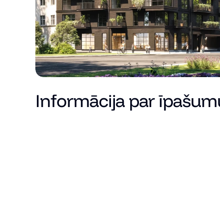
Informācija par īpašum
Cena
Kopējā platība (m²)
Dzīvojamā platība
Istabu skaits