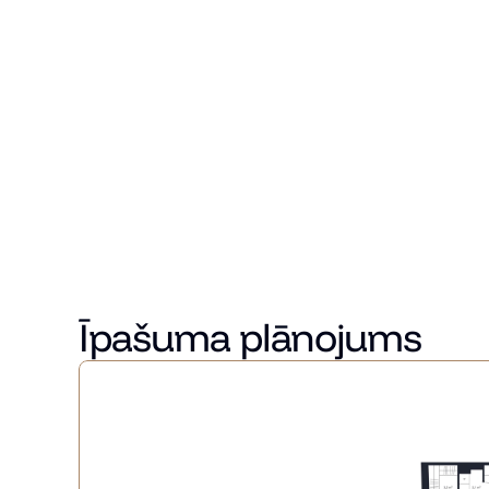
Dzīve Miera ielā
Miera Rezidences atrodas Rīgas bohēmiskajā Miera iela
vienotu dzīves telpu. Apkārtnē pieejamas kafejnīcas gal
mierpilnu līdzsvaru.
Ģimenes novērtēs drošo, zaļo pagalmu ar bērnu rotaļu 
sabiedriskā transporta pieejamību. Šī ir vieta, kas ied
dzīvesveidiem – ģimenēm, pāriem, profesionāļiem un i
Interjera risinājumi veidoti ar domu par individuālu izvēli
varētu atrast savam dzīvesstilam un sajūtām atbilst
Sazinieties ar mums jau šodien, lai uzzinātu vairāk un
Īpašuma plānojums