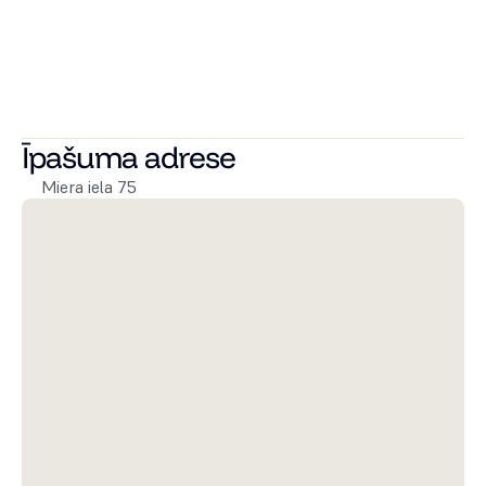
piedāvājot četras atšķirīgas interjera kolekcijas, lai ikviens 
varētu atrast savam dzīvesstilam un sajūtām atbilstošāko 
mājokļa noskaņu.
Sazinieties ar mums jau šodien, lai uzzinātu vairāk un 
atrastu sev piemērotāko dzīvokli Miera Rezidencēs!
Īpašuma adrese
Miera iela 75