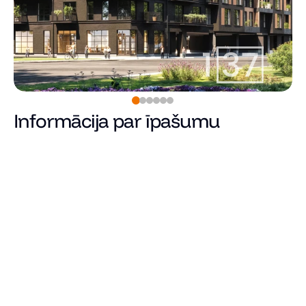
Informācija par īpašumu
Rezervēts
Cena
Kopējā platība (m²)
Dzīvojamā platība
Istabu skaits
Guļamistabu skaits