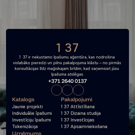
tagad
Bezmaksas konsultācija
1 37
1  37 ir nekustamo īpašumu aģentūra, kas nodrošina 
vislabāko pieredzi un pilnu pakalpojuma klāstu – no pirmās 
konsultācijas līdz maģiskajam brīdim, kad saņemsiet jūsu 
īpašuma atslēgas.
+371 2640 0137
Katalogs
Pakalpojumi
Jaunie projekti
1 37 Attīstīšana
Individuālie īpašumi
1 37 Dizaina studija
Investīciju īpašumi
1 37 Investīcijas
Tokenizācija
1 37 Apsaimniekošana
Uzņēmums