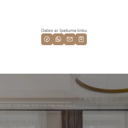
Rezervēt īpašumu
Dalies ar īpašuma linku
Piemeklē savu ienesīgāko 
investīciju objektu jau 