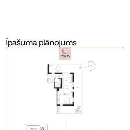
piedāvājot četras atšķirīgas interjera kolekcijas, lai ikviens 
varētu atrast savam dzīvesstilam un sajūtām atbilstošāko 
mājokļa noskaņu.
Sazinieties ar mums jau šodien, lai uzzinātu vairāk un 
atrastu sev piemērotāko dzīvokli Miera Rezidencēs!
Īpašuma plānojums