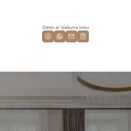
Rezervēt īpašumu
Dalies ar īpašuma linku
Piemeklē savu ienesīgāko 
investīciju objektu jau 