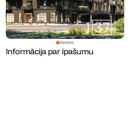
Informācija par īpašumu
239 900
€
Cena
Kopējā platība (m²)
Dzīvojamā platība
Istabu skaits
Guļamistabu skaits