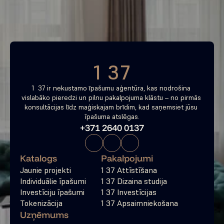
tagad
Bezmaksas konsultācija
1 37
1  37 ir nekustamo īpašumu aģentūra, kas nodrošina 
vislabāko pieredzi un pilnu pakalpojuma klāstu – no pirmās 
konsultācijas līdz maģiskajam brīdim, kad saņemsiet jūsu 
īpašuma atslēgas.
+371 2640 0137
Katalogs
Pakalpojumi
Jaunie projekti
1 37 Attīstīšana
Individuālie īpašumi
1 37 Dizaina studija
Investīciju īpašumi
1 37 Investīcijas
Tokenizācija
1 37 Apsaimniekošana
Uzņēmums