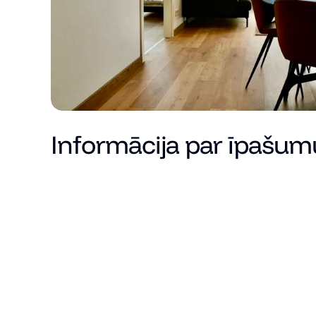
Informācija par īpašum
Cena
Kopējā platība (m²)
Dzīvojamā platība
Istabu skaits