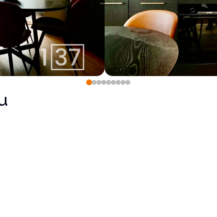
u
184 900
€