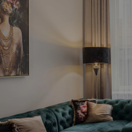
Pie
inve