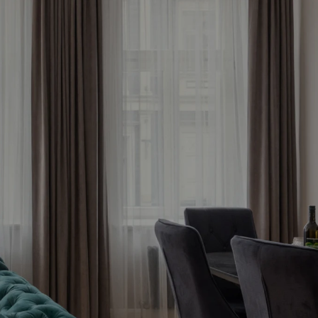
āko 
tagad