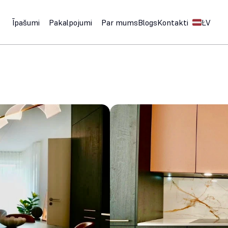
Select Langu
Īpašumi
Pakalpojumi
Par mums
Blogs
Kontakti
LV