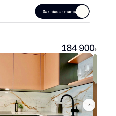
age
Sazinies ar mums
184 900
€