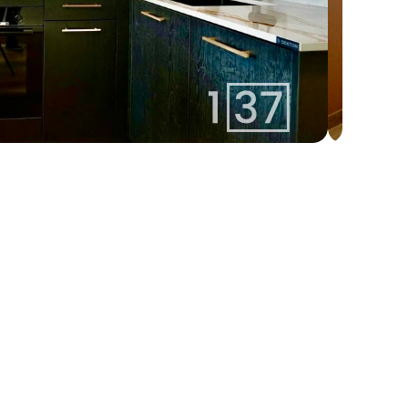
izabella@137.lv
Izabella 
+371 25400137
Aģente
Whatsapp