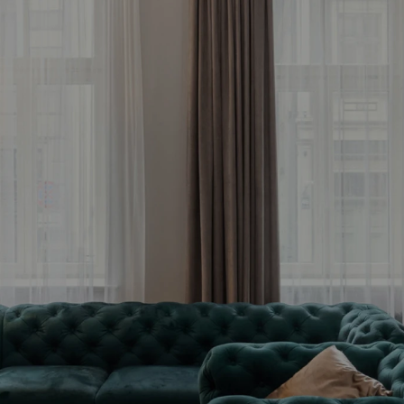
meklē savu ienesīg
stīciju objektu jau 
Bezmaksas konsultācija