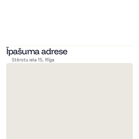
Laba lokācija - viss nepieciešamais ir netālu. Dažu minūšu 
brauciens līdz Rīgas centram! Uz attīstību vērsts rajons, 
kas kļūst arvien patīkamāks dzīvošanai!
Vēlies apskatīties dzīvokļus un uzzināt par tiem 
vairāk? 
Sazinies ar mums!
Īpašuma adrese
Stērstu iela 15, Rīga