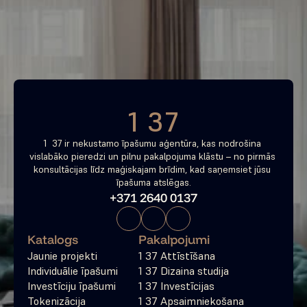
tagad
Bezmaksas konsultācija
1 37
1  37 ir nekustamo īpašumu aģentūra, kas nodrošina 
vislabāko pieredzi un pilnu pakalpojuma klāstu – no pirmās 
konsultācijas līdz maģiskajam brīdim, kad saņemsiet jūsu 
īpašuma atslēgas.
+371 2640 0137
Katalogs
Pakalpojumi
Jaunie projekti
1 37 Attīstīšana
Individuālie īpašumi
1 37 Dizaina studija
Investīciju īpašumi
1 37 Investīcijas
Tokenizācija
1 37 Apsaimniekošana