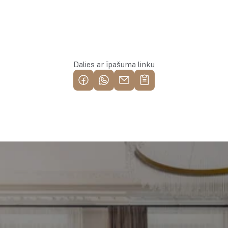
Rezervēt īpašumu
Dalies ar īpašuma linku
Piemeklē savu ienesīgāko 
investīciju objektu jau 