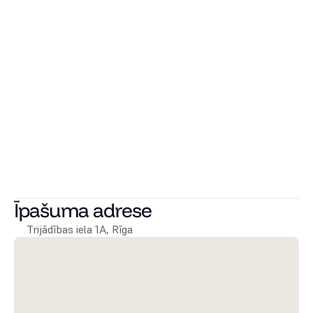
un 22 namu kvartāls Kristiine City, arī vairāku vēsturisku 
ēku renovācija kā Jegorova māja, Ilmarine kvartāls; Viļņā 
tiek šogad pabeigta unikāla luksusa klases kvartāla 
Šaltiniu namai/Attico pēdējās kārtas daudzīvokļu ēku - 
pilsētas villas izbūve.
 Arī Rīgā attīstītājs ir pazīstams ar tādiem projektiem kā 
premium daudzdzīvokļu ēkas projekts River Breeze 
Residence, renovētām jūgendstila celtnēm - daudzdzīvokļu 
ēku Stabu ielā un ēku Pulkveža Brieža ielā ar 
apartamentiem un viesnīcu, vēsturisku namu Palasta ielā 
un, protams, lielveikala Domina Shopping izbūve.
Īpašuma adrese
Trijādības iela 1A, Rīga