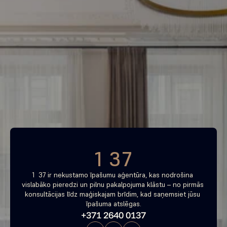
Piemeklē savu ienesīgāko 
investīciju objektu jau 
tagad
Bezmaksas konsultācija
1 37
1  37 ir nekustamo īpašumu aģentūra, kas nodrošina 
vislabāko pieredzi un pilnu pakalpojuma klāstu – no pirmās 
konsultācijas līdz maģiskajam brīdim, kad saņemsiet jūsu 
īpašuma atslēgas.
+371 2640 0137