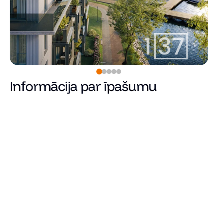
Informācija par īpašumu
320 000
€
Cena
Kopējā platība (m²)
Dzīvojamā platība
Istabu skaits
Guļamistabu skaits