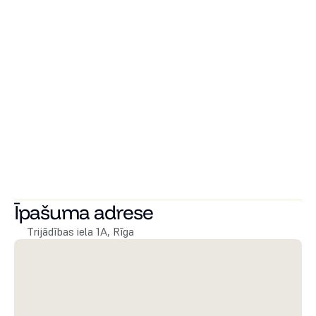
un 22 namu kvartāls Kristiine City, arī vairāku vēsturisku 
ēku renovācija kā Jegorova māja, Ilmarine kvartāls; Viļņā 
tiek šogad pabeigta unikāla luksusa klases kvartāla 
Šaltiniu namai/Attico pēdējās kārtas daudzīvokļu ēku - 
pilsētas villas izbūve.
 Arī Rīgā attīstītājs ir pazīstams ar tādiem projektiem kā 
premium daudzdzīvokļu ēkas projekts River Breeze 
Residence, renovētām jūgendstila celtnēm - daudzdzīvokļu 
ēku Stabu ielā un ēku Pulkveža Brieža ielā ar 
apartamentiem un viesnīcu, vēsturisku namu Palasta ielā 
un, protams, lielveikala Domina Shopping izbūve.
Īpašuma adrese
Trijādības iela 1A, Rīga