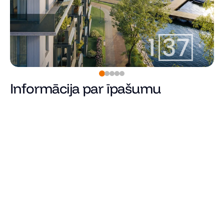
Informācija par īpašumu
420 000
€
Cena
Kopējā platība (m²)
Dzīvojamā platība
Istabu skaits
Guļamistabu skaits