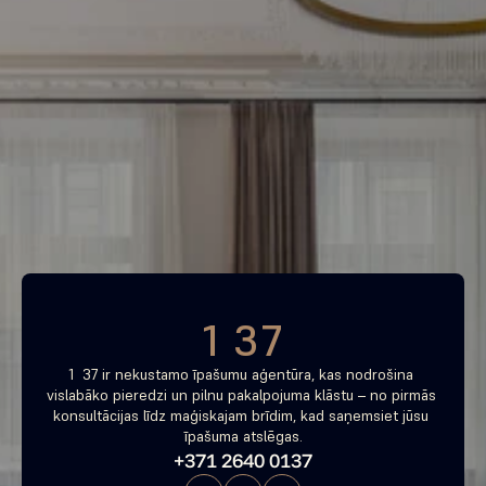
Piemeklē savu ienesīgāko 
investīciju objektu jau 
tagad
Bezmaksas konsultācija
1 37
1  37 ir nekustamo īpašumu aģentūra, kas nodrošina 
vislabāko pieredzi un pilnu pakalpojuma klāstu – no pirmās 
konsultācijas līdz maģiskajam brīdim, kad saņemsiet jūsu 
īpašuma atslēgas.
+371 2640 0137