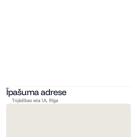
un 22 namu kvartāls Kristiine City, arī vairāku vēsturisku 
ēku renovācija kā Jegorova māja, Ilmarine kvartāls; Viļņā 
tiek šogad pabeigta unikāla luksusa klases kvartāla 
Šaltiniu namai/Attico pēdējās kārtas daudzīvokļu ēku - 
pilsētas villas izbūve.
 Arī Rīgā attīstītājs ir pazīstams ar tādiem projektiem kā 
premium daudzdzīvokļu ēkas projekts River Breeze 
Residence, renovētām jūgendstila celtnēm - daudzdzīvokļu 
ēku Stabu ielā un ēku Pulkveža Brieža ielā ar 
apartamentiem un viesnīcu, vēsturisku namu Palasta ielā 
un, protams, lielveikala Domina Shopping izbūve.
Īpašuma adrese
Trijādības iela 1A, Rīga