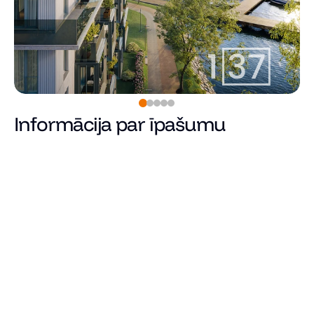
Informācija par īpašumu
570 000
€
Cena
Kopējā platība (m²)
Dzīvojamā platība
Istabu skaits
Guļamistabu skaits