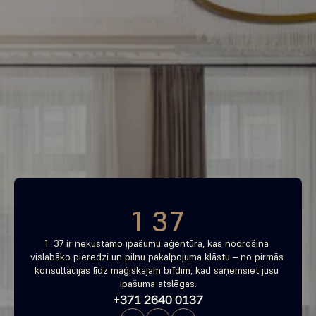
Piemeklē savu ienesīgāko 
investīciju objektu jau 
tagad
Bezmaksas konsultācija
1 37
1  37 ir nekustamo īpašumu aģentūra, kas nodrošina 
vislabāko pieredzi un pilnu pakalpojuma klāstu – no pirmās 
konsultācijas līdz maģiskajam brīdim, kad saņemsiet jūsu 
īpašuma atslēgas.
+371 2640 0137