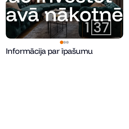
Informācija par īpašumu
Pārdots
Cena
Kopējā platība (m²)
Dzīvojamā platība
Istabu skaits
Guļamistabu skaits