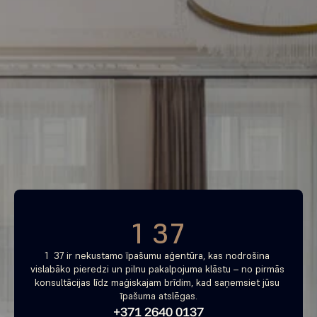
Piemeklē savu ienesīgāko 
investīciju objektu jau 
tagad
Bezmaksas konsultācija
1 37
1  37 ir nekustamo īpašumu aģentūra, kas nodrošina 
vislabāko pieredzi un pilnu pakalpojuma klāstu – no pirmās 
konsultācijas līdz maģiskajam brīdim, kad saņemsiet jūsu 
īpašuma atslēgas.
+371 2640 0137