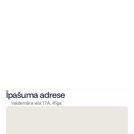
robežai, kā arī uzstādīts elektro pievads līdz dzīvoklim ar 
individuālajiem skaitītājiem. Ēkā būs jauni kanalizācijas 
stāvvadi un ūdens pievadi, tāpat arī individuāli ventilācijas 
kanāli sanmezgliem un pieslēgvietas tvaika nosūcējiem. 
Pēc visu dzīvokļu remontu pabeigšanas ēkas kāpņu telpa 
tiks arī restaurēta.
Ēkā tiks uzstādīts A klases KONE lifts un saskaņota logu 
maiņas shēma, lai saglabātu ēkas koptēlu.
 Dzīvokļi tiks sadalīti dzīvokļu īpašumos. Tiks uzstādīta 
kondicionieru pieslēguma vietas ielas puses dzīvokļiem.
Īpašuma adrese
Valdemāra iela 17A, Rīga