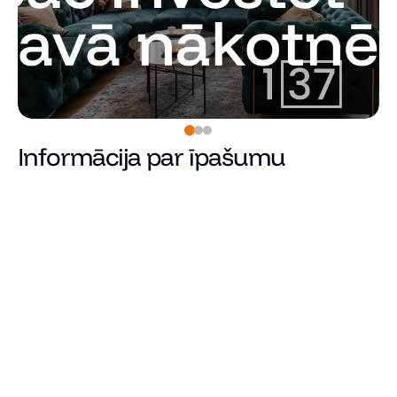
Informācija par īpašumu
Pārdots
Cena
Kopējā platība (m²)
Dzīvojamā platība
Istabu skaits
Guļamistabu skaits