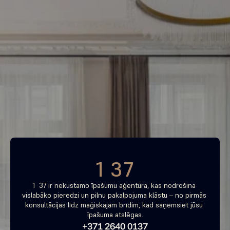
Piemeklē savu ienesīgāko 
investīciju objektu jau 
tagad
Bezmaksas konsultācija
1 37
1  37 ir nekustamo īpašumu aģentūra, kas nodrošina 
vislabāko pieredzi un pilnu pakalpojuma klāstu – no pirmās 
konsultācijas līdz maģiskajam brīdim, kad saņemsiet jūsu 
īpašuma atslēgas.
+371 2640 0137