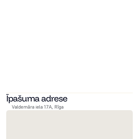
robežai, kā arī uzstādīts elektro pievads līdz dzīvoklim ar 
individuālajiem skaitītājiem. Ēkā būs jauni kanalizācijas 
stāvvadi un ūdens pievadi, tāpat arī individuāli ventilācijas 
kanāli sanmezgliem un pieslēgvietas tvaika nosūcējiem. 
Pēc visu dzīvokļu remontu pabeigšanas ēkas kāpņu telpa 
tiks arī restaurēta.
Ēkā tiks uzstādīts A klases KONE lifts un saskaņota logu 
maiņas shēma, lai saglabātu ēkas koptēlu.
 Dzīvokļi tiks sadalīti dzīvokļu īpašumos. Tiks uzstādīta 
kondicionieru pieslēguma vietas ielas puses dzīvokļiem.
Īpašuma adrese
Valdemāra iela 17A, Rīga