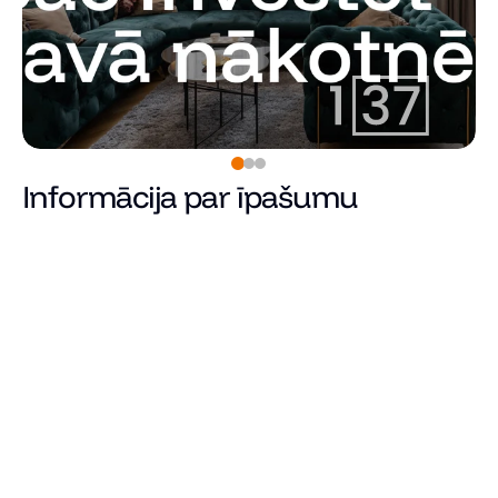
Informācija par īpašumu
Pārdots
Cena
Kopējā platība (m²)
Dzīvojamā platība
Istabu skaits
Guļamistabu skaits