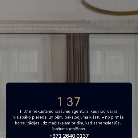
Piemeklē savu ienesīgāko 
investīciju objektu jau 
tagad
Bezmaksas konsultācija
1 37
1  37 ir nekustamo īpašumu aģentūra, kas nodrošina 
vislabāko pieredzi un pilnu pakalpojuma klāstu – no pirmās 
konsultācijas līdz maģiskajam brīdim, kad saņemsiet jūsu 
īpašuma atslēgas.
+371 2640 0137