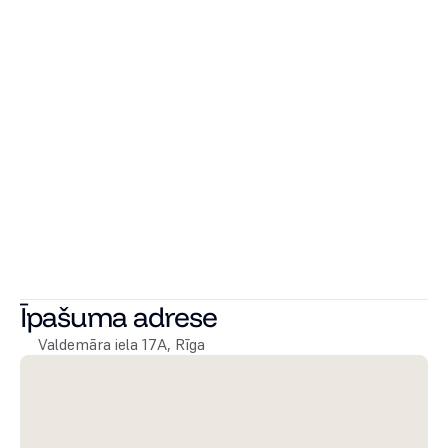
robežai, kā arī uzstādīts elektro pievads līdz dzīvoklim ar 
individuālajiem skaitītājiem. Ēkā būs jauni kanalizācijas 
stāvvadi un ūdens pievadi, tāpat arī individuāli ventilācijas 
kanāli sanmezgliem un pieslēgvietas tvaika nosūcējiem. 
Pēc visu dzīvokļu remontu pabeigšanas ēkas kāpņu telpa 
tiks arī restaurēta.
Ēkā tiks uzstādīts A klases KONE lifts un saskaņota logu 
maiņas shēma, lai saglabātu ēkas koptēlu.
 Dzīvokļi tiks sadalīti dzīvokļu īpašumos. Tiks uzstādīta 
kondicionieru pieslēguma vietas ielas puses dzīvokļiem.
Īpašuma adrese
Valdemāra iela 17A, Rīga