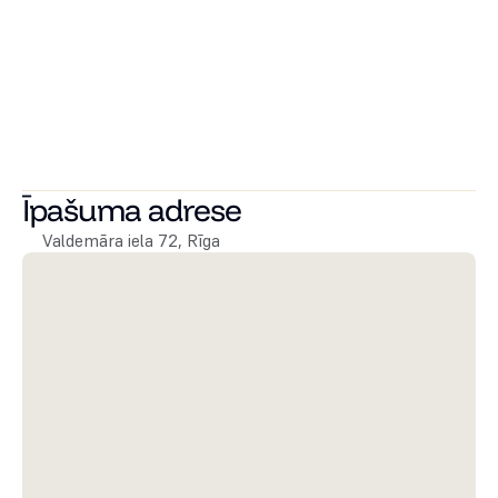
zaļais skvērs, pastaigu vietas, pārtikas veikali un dažādas 
izklaides vietas. Lieliska lokācija lai mierīgā vietā izbaudītu 
pilsētas sniegtos labumus un baudītu centa priekšrocības.
Ir iespēja iegādāties arī autostāvvietu.
Spied te, lai apskati arī citus mūsu piedāvātos 
namīpašumus.
Īpašuma adrese
Valdemāra iela 72, Rīga