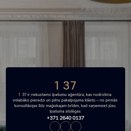
Piemeklē savu ienesīgāko 
investīciju objektu jau 
tagad
Bezmaksas konsultācija
1 37
1  37 ir nekustamo īpašumu aģentūra, kas nodrošina 
vislabāko pieredzi un pilnu pakalpojuma klāstu – no pirmās 
konsultācijas līdz maģiskajam brīdim, kad saņemsiet jūsu 
īpašuma atslēgas.
+371 2640 0137