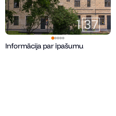
Informācija par īpašumu
Pārdots
Cena
Kopējā platība (m²)
Dzīvojamā platība
Istabu skaits
Guļamistabu skaits