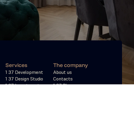
Services
The company
1 37 Development
About us
1 37 Design Studio
Contacts
ies
1 37 Investments
1 37 Blogs
1 37 Management
Privacy policy
io