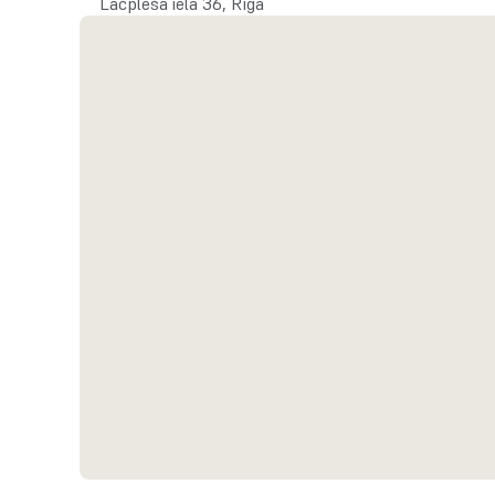
Lāčplēša iela 36, Rīga