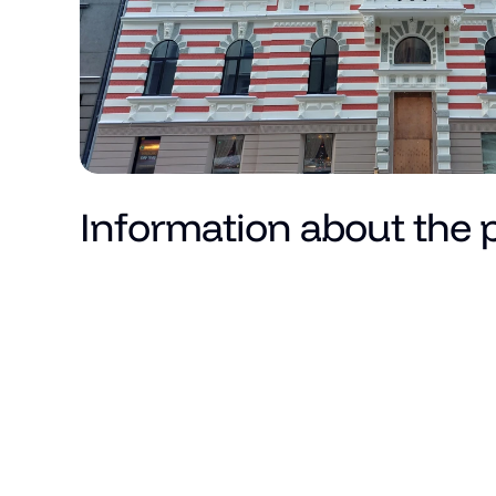
Information about the 
Price
Total area (m²)
Living area
Number of rooms