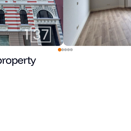
property
131,765
€