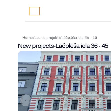
Home
/
Jaunie projekti
/
Lāčplēša iela 36 - 45
New projects
-
Lāčplēša iela 36 - 45