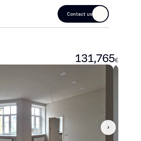
guage
Contact us
131,765
€