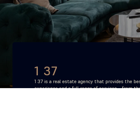
1 37
1 37 is a real estate agency that provides the bes
experience and a full range of services – from the 
consultation to the magical moment when you re
keys to your property.
+371 2640 0137
©