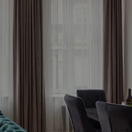
le 
now