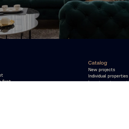
Catalog
New projects
t 
Individual properties
first 
Investment propert
ceive the 
Tokenization
2025 All rights reserved. The website was developed by 
visualwise.