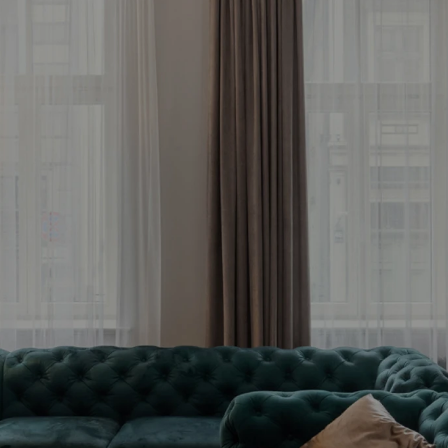
d your most profitab
vestment property 
Free consultation