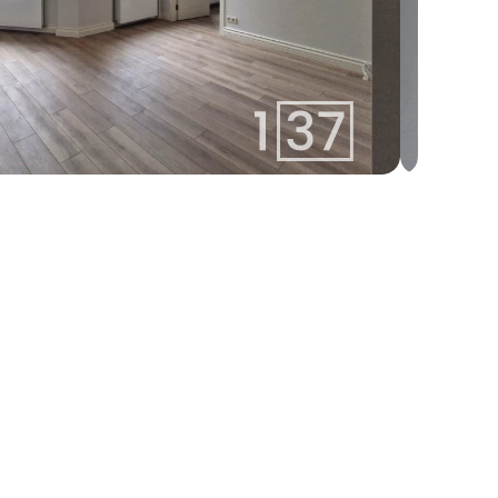
linda@137.lv
Linda
+371 26113777
Agent
Whatsapp