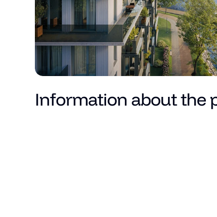
Information about the 
Price
Total area (m²)
Living area
Number of rooms