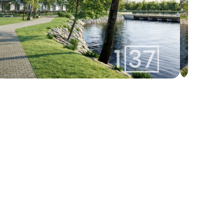
laura@137.lv
Laura
+371 26171515
Agent
Whatsapp