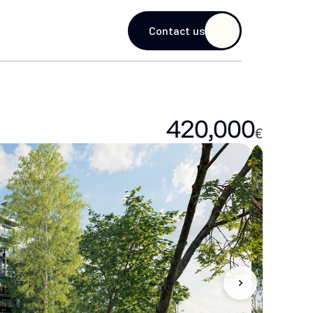
guage
Contact us
420,000
€