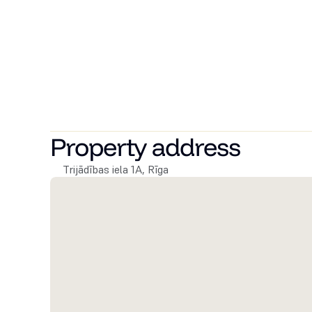
Attīstītāja ievērojamākie projekti Tallinā ir 12 ēku ko
namu kvartāls Kristiine City, arī vairāku vēsturisku ēku
pabeigta unikāla luksusa klases kvartāla Šaltiniu namai
 Arī Rīgā attīstītājs ir pazīstams ar tādiem projektiem kā premium daudzdzīvokļu ēkas projekts River Breeze 
Residence, renovētām jūgendstila celtnēm - daudzdzīvok
apartamentiem un viesnīcu, vēsturisku namu Palasta i
Property address
Trijādības iela 1A, Rīga