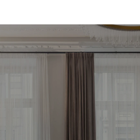
d your most profitab
vestment property 
Free consultation