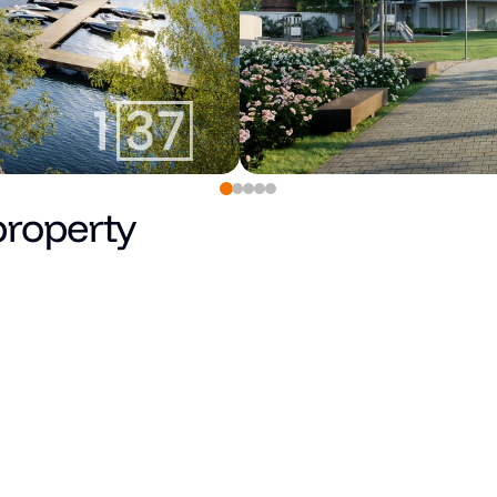
property
420,000
€