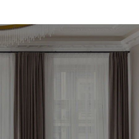
le 
now