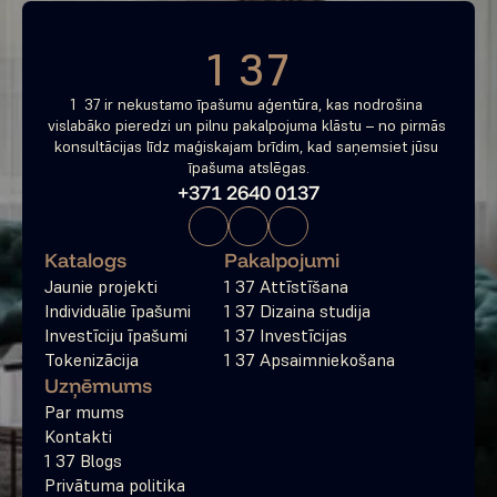
1 37
1  37 ir nekustamo īpašumu aģentūra, kas nodrošina 
vislabāko pieredzi un pilnu pakalpojuma klāstu – no pirmās 
konsultācijas līdz maģiskajam brīdim, kad saņemsiet jūsu 
īpašuma atslēgas.
+371 2640 0137
Katalogs
Pakalpojumi
Jaunie projekti
1 37 Attīstīšana
Individuālie īpašumi
1 37 Dizaina studija
Investīciju īpašumi
1 37 Investīcijas
Tokenizācija
1 37 Apsaimniekošana
Uzņēmums
Par mums
Kontakti
1 37 Blogs
Privātuma politika