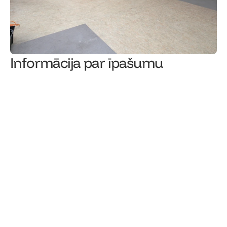
Informācija par īpašumu
1010,65
€/mēn.
Īres cena
Īpašuma tips
1
/
6
Stāvs
Kopējā telpu platība (m²) 
Telpu skaits
Griestu augstums (m)