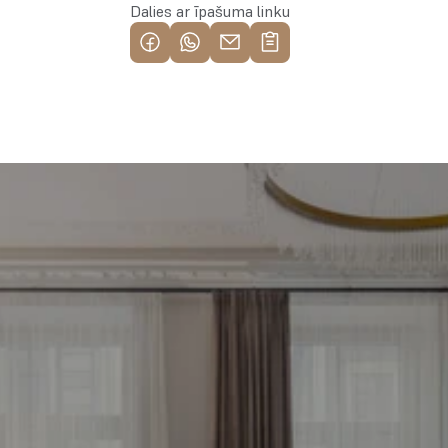
Dalies ar īpašuma linku
Piemeklē savu ienesīgāko 
investīciju objektu jau 
tagad
Bezmaksas konsultācija