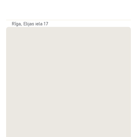
Elektrība:
 0,14 €/kWh
Apkure ziemā:
 2 €/m²
Depozīts:
 2 mēnešu nomas maksa
Rīga, Elijas iela 17