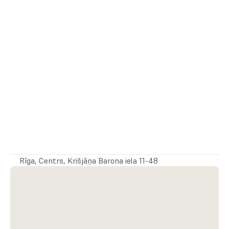
Papildu izmaksas:
Komunālie: ~114 €/mēn. ārpus apkures sezonas, ~400 
€/mēn. apkures sezonā + PVN
Apsaimniekošana: 186 €/mēn. + PVN
NĪN: 96 €/mēn. + PVN
Drošības nauda:
 2 000 €
Līguma termiņš:
 2–5 gadi
Rīga, Centrs, Krišjāņa Barona iela 11-48