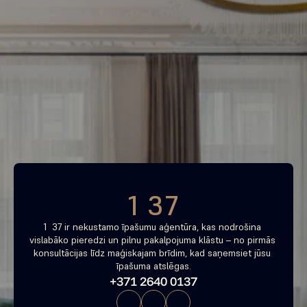
Piemeklē savu ienesīgāko 
investīciju objektu jau 
tagad
Bezmaksas konsultācija
1 37
1  37 ir nekustamo īpašumu aģentūra, kas nodrošina 
vislabāko pieredzi un pilnu pakalpojuma klāstu – no pirmās 
konsultācijas līdz maģiskajam brīdim, kad saņemsiet jūsu 
īpašuma atslēgas.
+371 2640 0137