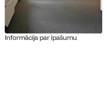
Informācija par īpašumu
1350
€/mēn.
Īres cena
Īpašuma tips
2
/
6
Stāvs
Kopējā telpu platība (m²) 
Telpu skaits