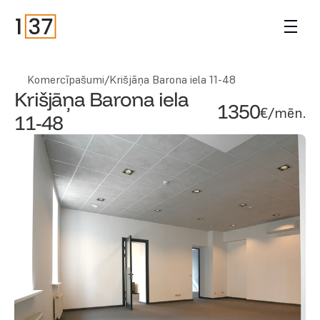
Komercīpašumi
/
Krišjāņa Barona iela 11-48
Krišjāņa Barona iela 
1350
€/mēn.
11-48