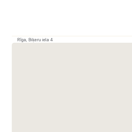
Apsaimniekošana:
 vidēji 3 €/m²
Komunālie maksājumi:
 pēc faktiskā patēriņa
Depozīts:
 2x Mēneša maksa
Līguma ilgums:
 Minimums 1 Gads
Rīga, Biķeru iela 4