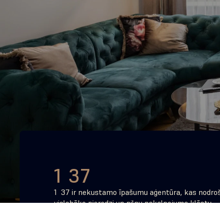
1 37
1  37 ir nekustamo īpašumu aģentūra, kas nodroš
vislabāko pieredzi un pilnu pakalpojuma klāstu – 
konsultācijas līdz maģiskajam brīdim, kad saņems