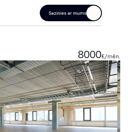
age
Sazinies ar mums
8000
€/mēn.