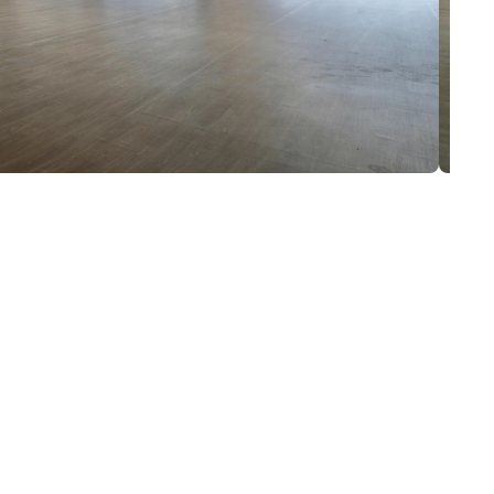
izabella@137.lv
Izabella 
+371 25400137
Aģente
Whatsapp