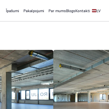
Select Langu
Īpašumi
Pakalpojumi
Par mums
Blogs
Kontakti
LV