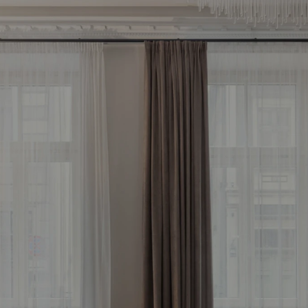
meklē savu ienesīg
stīciju objektu jau 
Bezmaksas konsultācija