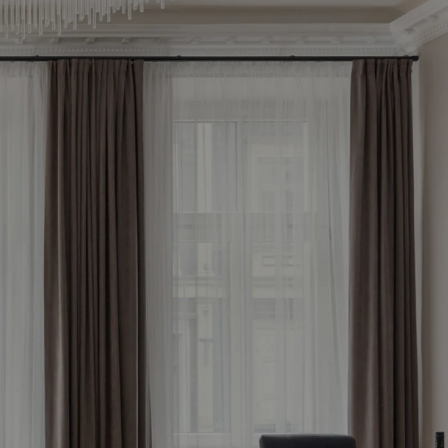
āko 
tagad