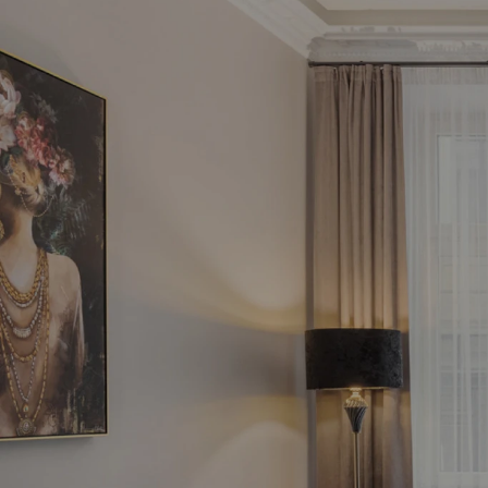
Pie
inve