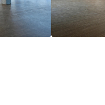
8000
€/mēn.
3
/
3