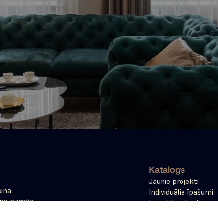
Katalogs
Jaunie projekti
ina 
Individuālie īpašumi
no pirmās 
Investīciju īpašumi
iet jūsu 
Tokenizācija