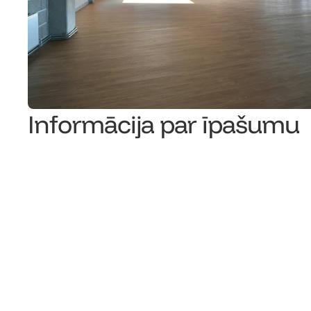
Informācija par īpašumu
Īres cena
Īpašuma tips
Stāvs
Kopējā telpu platība (m²) 