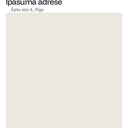
Īpašuma adrese
Āpšu iela 4, Rīga