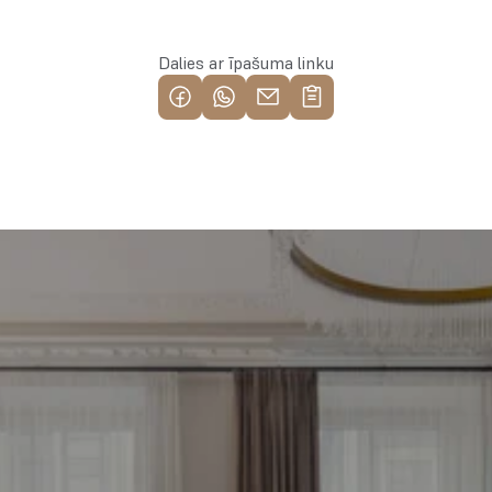
Dalies ar īpašuma linku
Piemeklē savu ienesīgāko 
investīciju objektu jau 
tagad