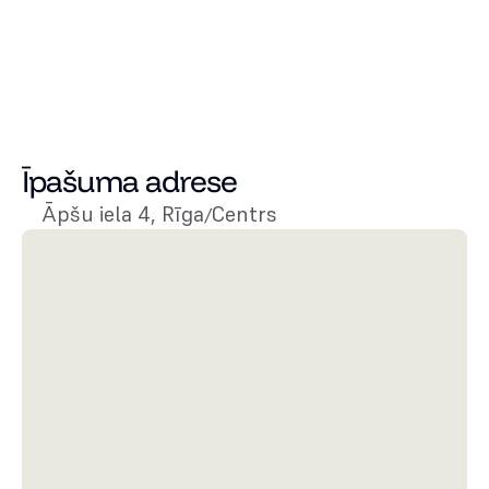
Pārdots
88 000 €
43,6
m²
2
1
Istabas
Stāvs
Pieejams - Apskatīt
Īpašuma adrese
Āpšu iela 4, Rīga
Centrs
/