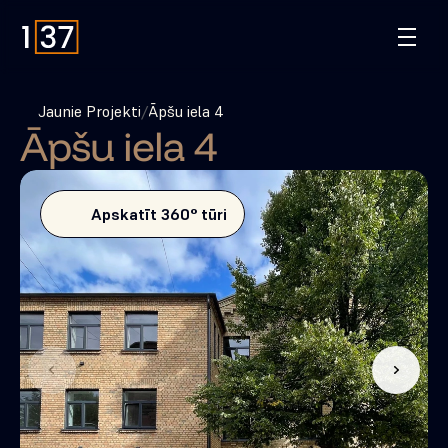
Jaunie Projekti
/
Āpšu iela 4
Āpšu iela 4
Apskatīt 360° tūri