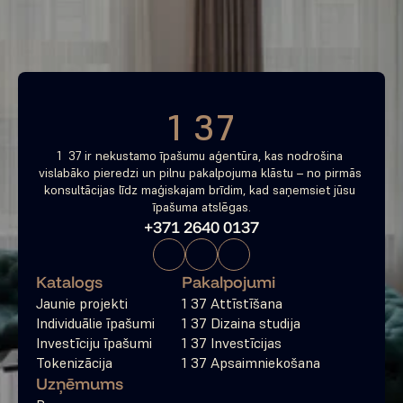
tagad
Bezmaksas konsultācija
1 37
1  37 ir nekustamo īpašumu aģentūra, kas nodrošina 
vislabāko pieredzi un pilnu pakalpojuma klāstu – no pirmās 
konsultācijas līdz maģiskajam brīdim, kad saņemsiet jūsu 
īpašuma atslēgas.
+371 2640 0137
Katalogs
Pakalpojumi
Jaunie projekti
1 37 Attīstīšana
Individuālie īpašumi
1 37 Dizaina studija
Investīciju īpašumi
1 37 Investīcijas
Tokenizācija
1 37 Apsaimniekošana
Uzņēmums