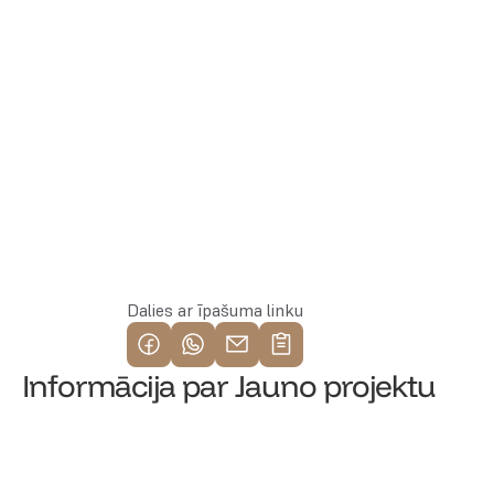
Rezervēt īpašumu
Dalies ar īpašuma linku
Informācija par Jauno projektu
Āpšu iela 4, Rīga
/
Centrs
Adrese