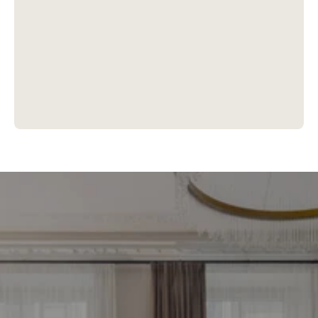
Piemeklē savu ienesīgāko 
investīciju objektu jau 