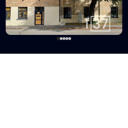
Whatsapp
linda@137.lv
Linda
+371 26113777
Aģente
Whatsapp