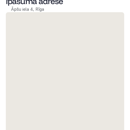
Īpašuma adrese
Āpšu iela 4, Rīga