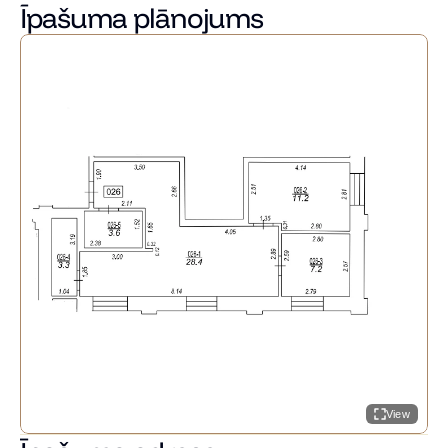
cenām, droši zvaniet!
Īpašuma plānojums
View