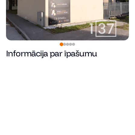
Informācija par īpašumu
Pārdots
Cena
Kopējā platība (m²)
Dzīvojamā platība
Istabu skaits
Guļamistabu skaits