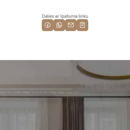
Dalies ar īpašuma linku
Piemeklē savu ienesīgāko 
investīciju objektu jau 
tagad