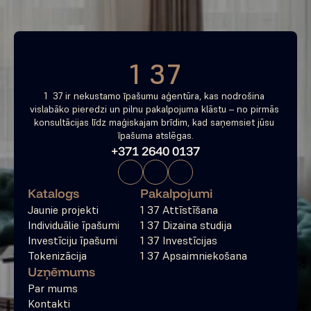
Bezmaksas konsultācija
1 37
1  37 ir nekustamo īpašumu aģentūra, kas nodrošina 
vislabāko pieredzi un pilnu pakalpojuma klāstu – no pirmās 
konsultācijas līdz maģiskajam brīdim, kad saņemsiet jūsu 
īpašuma atslēgas.
+371 2640 0137
Katalogs
Pakalpojumi
Jaunie projekti
1 37 Attīstīšana
Individuālie īpašumi
1 37 Dizaina studija
Investīciju īpašumi
1 37 Investīcijas
Tokenizācija
1 37 Apsaimniekošana
Uzņēmums
Par mums
Kontakti